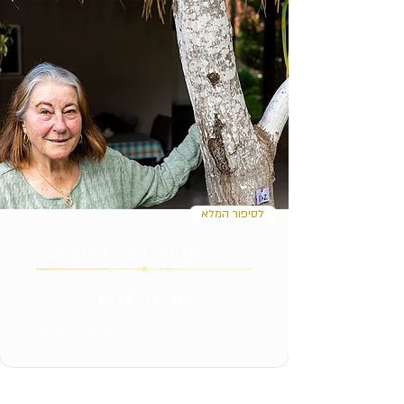
לסיפור המלא
לילי עופר, כפר החורש
זיכרון ילדות
צילום: שחר דביר