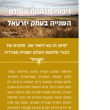
גיבורי מלחמת העולם
השנייה בעמק יזרעאל
צילום: סתיו פאולמן
"מיזם זה בא להאיר את סיפורם של
גיבורי מלחמת העולם השנייה מצדדיה
השונים"
מלחמת העולם השנייה פרצה באירופה בשנת
1939 ומחתה כמחצית מאוכלוסיית היהודים.
חלקם נשלחו למחנות ריכוז, הוסתרו ביערות, חיו
תחת זהות בדויה, סייעו לכוחות הפרטיזנים ונאבקו
לשרוד. בשיתוף מועצה אזורית עמק יזרעאל יצאנו
במסע תיעודי בעקבות סיפורם של גיבורי מלחמת
העולם השנייה מצדדיה השונים. פגשנו במי שהיו
אז ילדים וילדות, נערים ונערות, ושבחרו לבנות את