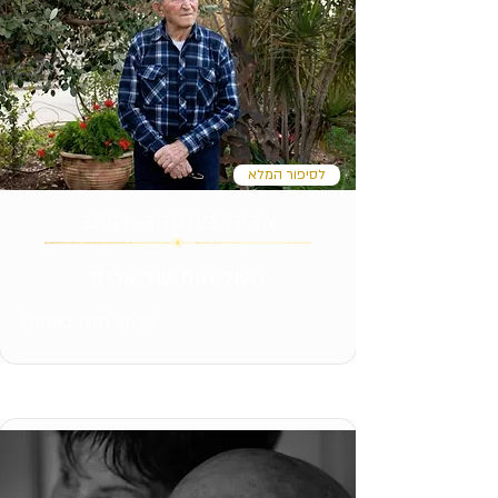
לסיפור המלא
אריה פינסקר, היוגב
השליחות של אריה
צילום: סתיו פאולמן