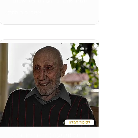
חסיד אומות העולם של אסתר
צילום: קובי סמרנו
לסיפור המלא
חיים (מסעוד) בן-חיים, גבת