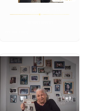
הדי צלר, הסוללים
החוש השישי
צילום: מאי זיגל