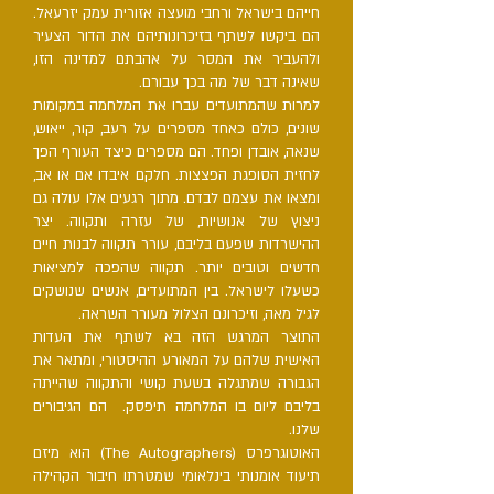
חייהם בישראל ורחבי מועצה אזורית עמק יזרעאל.
הם ביקשו לשתף בזיכרונותיהם את הדור הצעיר
ולהעביר את המסר על אהבתם למדינה הזו,
שאינה דבר של מה בכך עבורם.
למרות שהמתועדים עברו את המלחמה במקומות
שונים, כולם כאחד מספרים על רעב, קור, ייאוש,
שנאה, אובדן ופחד. הם מספרים כיצד העורף הפך
לחזית הסופגת הפצצות. חלקם איבדו אם או אב,
ומצאו את עצמם לבדם. מתוך רגעים אלו עולה גם
ניצוץ של אנושיות, של עזרה ותקווה. יצר
ההישרדות שפעם בליבם, עורר תקווה לבנות חיים
חדשים וטובים יותר. תקווה שהפכה למציאות
כשעלו לישראל. בין המתועדים, אנשים שנושקים
לגיל מאה, וזיכרונם הצלול מעורר השראה.
התוצר המרגש הזה בא לשתף את העדות
האישית שלהם על המאורע ההיסטורי, ומתאר את
הגבורה שמתגלה בשעת קושי והתקווה שהייתה
בליבם ליום בו המלחמה תיפסק. הם הגיבורים
שלנו.
האוטוגרפרס (The Autographers) הוא מיזם
תיעוד אומנותי בינלאומי שמטרתו חיבור הקהילה