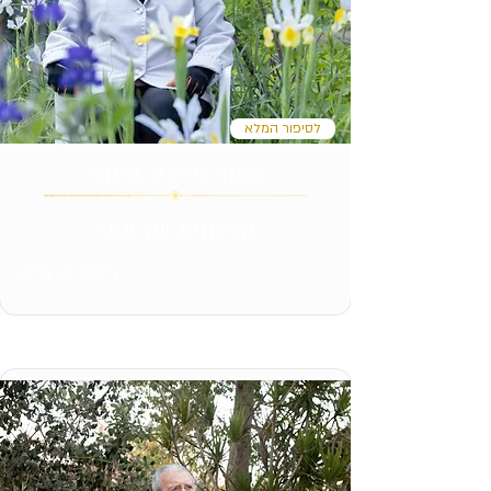
לסיפור המלא
תמר פייבל, היוגב
הפרחים של תמר
צילום: זיו ברק