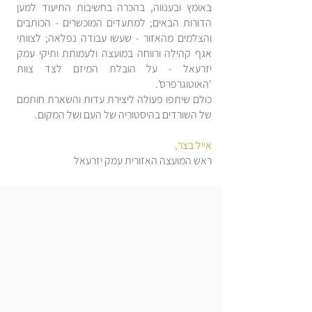
באומץ ובענווה, בהכרה בחשיבות התיעוד למען
הדורות הבאים; למתעדים המוכשרים - הכותבים
והצלמים מהאזור - שעשו עבודה נפלאה; לצוותי
אגף קהילה ורווחה במועצה ולעמותת ותיקי עמק
יזרעאל - על הובלת המיזם לצד צוות
'האוטוגרפרס'.
כולם שיתפו פעולה ליצירת עדות והשארת חותמם
של השורדים בהיסטוריה של העם ושל המקום.
אייל בצר,
ראש המועצה האזורית עמק יזרעאל