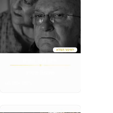
לסיפור המלא
אילן הרן, מזרע
התינוק ששרד
צילום: אביחי ניצן