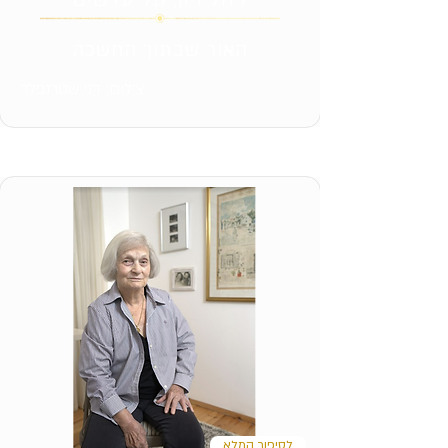
האור שבתוך החשכה
צילום: דני שטרנפלד
לסיפור המלא