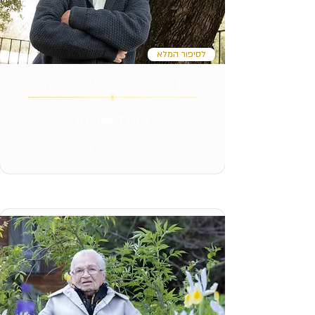
לסיפור המלא
נח פינקלשטיין, תמרת
המזל של נח
צילום: דליה שלומי