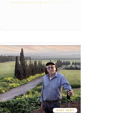
ימים של חיים, מסה ומעש
צילום: אלדד לוין
לסיפור המלא