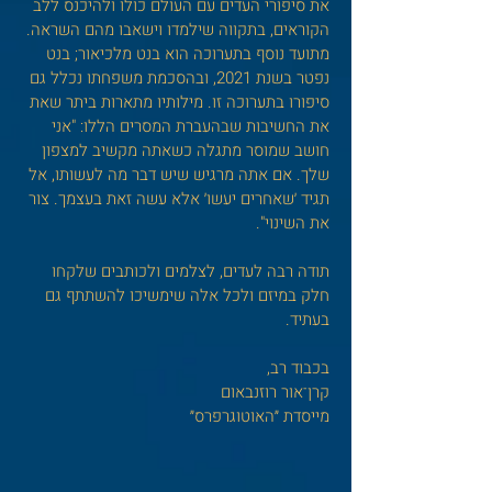
את סיפורי העדים עם העולם כולו ולהיכנס ללב
הקוראים, בתקווה שילמדו וישאבו מהם השראה.
מתועד נוסף בתערוכה הוא בנט מלכיאור; בנט
נפטר בשנת 2021, ובהסכמת משפחתו נכלל גם
סיפורו בתערוכה זו. מילותיו מתארות ביתר שאת
את החשיבות שבהעברת המסרים הללו: "אני
חושב שמוסר מתגלה כשאתה מקשיב למצפון
שלך. אם אתה מרגיש שיש דבר מה לעשותו, אל
תגיד ׳שאחרים יעשו׳ אלא עשה זאת בעצמך. צור
את השינוי".
תודה רבה לעדים, לצלמים ולכותבים שלקחו
חלק במיזם
ולכל אלה שימשיכו להשתתף גם
בעתיד.
בכבוד רב,
קרן־אור רוזנבאום
מייסדת ״האוטוגרפרס״