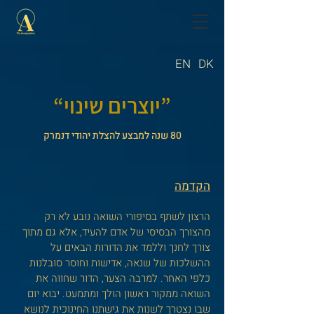
EN
DK
”
“יוצרים שינוי
80 שנה למבצע להצלת יהודי דנמרק
הקדמה
הרצון לשתף בסיפורי השואה נובע לא רק
מהצורך הבסיסי של אדם להעיד, אלא גם מתוך
צורך לחנך וללמד את הדורות הבאים על
ההשלכות של שנאה, אדישות וחוסר סובלנות
כלפי האחר. למרבה הצער, הדור שחווה את
השואה ממקור ראשון הולך ומתמעט. יבוא יום
שבו נצטרך לשנות את גישתנו החינוכית לנושא