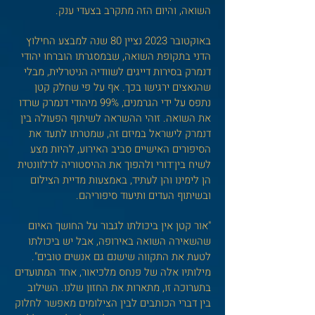
השואה, והיום הזה מתקרב בצעדי ענק.
באוקטובר 2023 נציין 80 שנה למבצע החילוץ
הדני בתקופת השואה, שבמסגרתו הוברחו יהודי
דנמרק בסירות דייגים לשוודיה הניטרלית, מבלי
שהנאצים ירגישו בכך. אף על פי שחלק קטן
נתפס על ידי הגרמנים, 99% מיהודי דנמרק שרדו
את השואה. זוהי ההשראה לשיתוף הפעולה בין
דנמרק לישר
אל במיזם זה, שמטרתו לתעד את
הסיפורים האישיים סביב האירוע, להיות מצע
לשיח בין־דורי ולהפוך את ההיסטוריה לרלוונטית
הן לימינו והן לעתיד, באמצעות מדיית הצילום
ובשיתוף העדים ותיעוד סיפוריהם.
"אור קטן אין ביכולתו לגבור על החושך האיום
שהשאירה השואה באירופה, אבל יש ביכולתו
לטעת את התקווה שישנם גם אנשים טובים".
מילותיו אלה של פנחס מלכיאור, אחד המתועדים
בתערוכה זו, מתארות את החזון שלנו. השילוב
בין דברי הכותבים לבין הצילומים מאפשר לחלוק