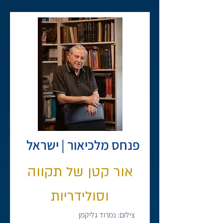
פנחס מלכיאור | ישראל
אור קטן של תקווה
וסולידריות
צילום: נמרוד גליקמן