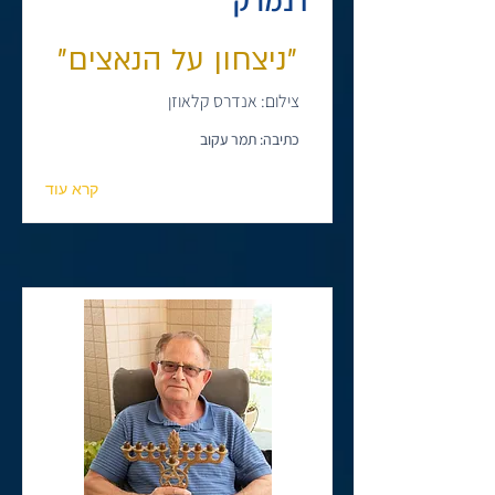
דנמרק
"ניצחון על הנאצים"
צילום: אנדרס קלאוזן
כתיבה: תמר עקוב
קרא עוד