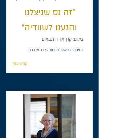
"זה נס שניצלנו
והגענו לשוודיה"
צילום: קרן־אור רוזנבאום
כתיבה: כריסטינה דאמגארד אנדרסן
קרא עוד