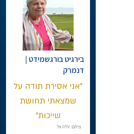
בירגיט בורגשמידט |
דנמרק
"אני אסירת תודה על
שמצאתי תחושת
שייכות״
צילום: יוליה וול