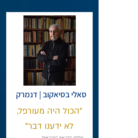
סאלי בסיאקוב | דנמרק
"הכול היה מעורפל,
לא ידענו דבר"
צילום: קרן־אור רוזנבאום