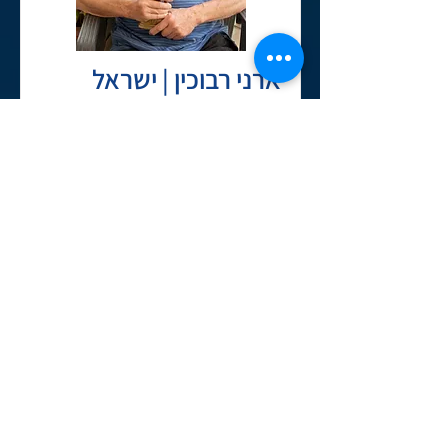
ארני רבוכין | ישראל
"הודות לדנמרק אני
בחיים"
צילום: אורית לנדאו
כתיבה: אורית לנדאו
קרא עוד