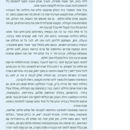
לילה בנינו, תוך שעות ספורות, מערך שנתן מענה מקיף למפונים בלי
להפסיק לתת מענה הכרחי ללקוחות האגף שלנו.
בכל אחד ממוקדי בתי המלון שהקמנו גילינו את גדולתה של העבודה
הסוציאלית, אותו מקצוע מערכתי שהרבה תוהים מה הוא מאגם בתוכו. זה
מקצוע שהינו עולם ומלואו - בו אנו פוגשים את השטח, את האדם, את
משפחתו ואת הקהילה. מקצוע שמצליח לראות את נפש האדם אך גם את
האדם כולו בכל מעגלי חייו ובכל סביבות חייו.
כל מי שלא הכיר עד כה את העשייה בשירותים החברתיים הכיר אותה
במלוא גדולתה ועוצמתה בימים אלו, לצד סיוע קונקרטי וחיוני בביגוד,
הנעלה, מזון, משחקים לילדים, לינה ומה לא. לצד כל זה תכללנו את
העשייה במוקדים השונים, הגשנו סיוע וטיפול קצר מועד מכוון סיטואציה,
זיהינו מצוקות שדרשו התייחסות של גורמי בריאות הנפש, ליווינו יחידים,
משפחות וקהילות, עבדנו יחד יד ביד וכולנו יחד יצרו את השלם שהוכיח
שהוא הרבה יותר גדול ומוצלח מסך חלקיו.
לאנשי האגף אבקש לומר: נדרשנו להעביר בשורות מרות ולשלוח הודעות
פורמליות על חטופים. מי דמיין בכלל שנידרש למשימה כזו? מי הכין אותנו
לזה? והכל לאורך כל שעות היממה ובמשך ימים, וגם בזה עמדתם בצורה
מעוררת השראה והערכה. גם היכולת שלכן לגבות זו את זו, לנוע בין
המשימות השונות ולהמשיך לתת שירות מקצועי, ראויה להערכה.
כמילות השיר של עידית ברק, עובדי המחלקה הוכיחו שהם גזע איתן. גם
אם ראיתי אותם מזילים דמעה בצד במפגשים עם הקהילות, ואפילו אצלי
בחדר. ברגישותם, ביכולת הגמישות שלהם, ביצירתיות, במקצועיות,
בחדות המחשבה והלב הענק הם הצליחו לאסוף את השברים עבור אותם
אנשים ולהתחיל בבניית הגזע של כל אחד מהם שנשבר לחתיכות באותה
שבת ארורה.
הרצאה ששמעתי לאחרונה התייחסה לעוצמה של שלוש מילים: שליחות,
משמעות, גאוות יחידה. אמרתי לעצמי: "וואו, זה בדיוק אנחנו". הצלחנו
ליצור המון גאוות יחידה, ואין ספק שזה מה שסייע לנו בהתמודדות עם
האירועים. כמי שרואה את עוצמתכם ואת האיכויות שלכם ביום יום, בשגרה,
אם בכלל אפשר לתאר את העבודה שלנו כשגרה, אני מבקשת לומר תודה