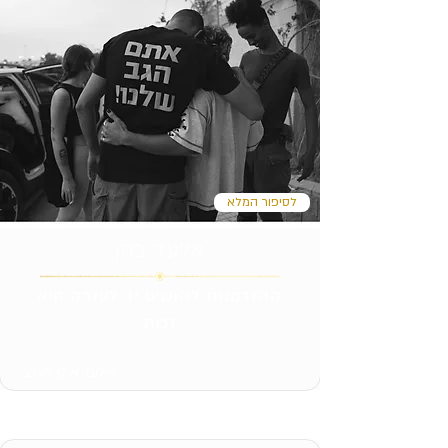
לסיפור המלא
אלעד כהן
ההזדמנות להושיט יד לעזרה היא
זכות
צילום: אילן לורנצי