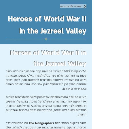
חזרה לתערוכות
Heroes of World War II
in the Jezreel Valley
Heroes of World War II in
the Jezreel Valley
ב-7 באוקטובר 2023 התעוררנו למציאות קשה שהפתיעה את כולנו. בתוך
שעות בודדות הפכה אילת לעיר מקלט לעשרות אלפי מפונים. מציאות זו
חייבה את העובדים בשירותים החברתיים להתעשת מהר, לבחון צרכים
ופתרונות בפרק זמן קצר ולפעול באופן אחר מכפי שהם מורגלים בשגרה
ובאירועי חירום אחרים.
מאז אותה שבת שחורה מספקים עובדי האגף לשירותים חברתיים בעיריית
אילת מענה ייחודי בתוך אירוע מתגלגל של לחימה, בדגש על החודשיים
הראשונים. לצד סיפורי התופת הם עדים גם לרגעי אור של אהבת הזולת,
סולידריות ונתינה ללא גבולות, המחזקים את נפשם של רבים ששרדו את
התופת.
בימים כתיקונם מתעד מיזם
The Autographers
את ההיסטוריה דרך
זיכרונות הוותיקים בתערוכות ובתוכניות שונות שמגיעות לקהילה. אולם