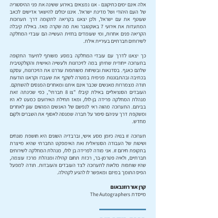
אלה אינם ימים כתיקונם - אנו נמצאים באירוע ששינה את פני ההיסטוריה
של העם היהודי ושל מדינת ישראל. איננו יכולים להישאר אדישים לכאב
שעוטף את עם ישראל, ולכן יצאנו בקריאה לתקומה דרך תערוכות
המתעדות את אירועי 7 באוקטובר ואת מה שקרה מאז. באילת קיבלה
הקריאה פנים אחרות, ומי שעומדים בחזית העשייה הם עובדי המחלקה
לשירותים חברתיים בעיריית אילת.
כך יצאנו לדרך עם עובדי המחלקה במסע משותף לתיעוד התקופה
בתערוכה ייחודית שתיתן במה לזיכרונות ולעשייה האישית והקולקטיבית
שלהם כאגף. בסדנאות ובשיחות משותפות עוררנו את הזיכרונות, עסקנו
בכתיבה ובהתבוננות פנימית במטרה לשקף את שעברו וקראנו הודעות
תודה מצמררות מאנשים שכבר אינם איתנו ומאחרים המנסים להשתקם.
העובדים הסוציאליים באילת קיבלו "צו 8 חברתי", כפי שכינתה זאת
מנהלת המחלקה פרידה בן-לולו, ומאז תחילת האירועים כמעט לא היו
בביתם. התערוכה מהווה ראי לנפשם של האנשים המהווים עוגן לאחרים
ומשקפת דרך עיניהם סיפור על חברה שמנסה לאסוף את השברים ולקום
מחדש.
תערוכה זו בנויה כיומן מסע אישי, וברבדיה השונים היא חושפת מונחים
ושיטות של העבודה הסוציאלית ואת האימפקט החברתי שהיא מייצרת
בתקופת חירום זו. אני מודה לפרידה בן לולו, מנהלת המחלקה לשירותים
חברתיים, ולאיה פטרמן-בר, רכזת תחום קהילה ומנהלת מרכז עוצמה,
שהיו שותפות מלאות לתערוכה לצד העובדים והעובדות. תודה למפעל
הפיס התומך במיזם ומאפשר לו להגיע לקהילה.
קרן אור רוזנבאום
מייסדת The Autographers