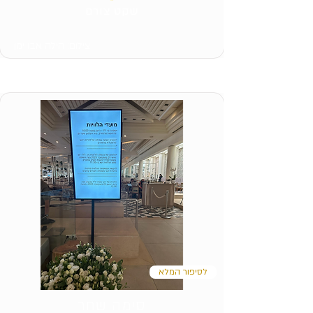
שקט צורם
צילום: הילה אבו ימן
לסיפור המלא
סימה שחר