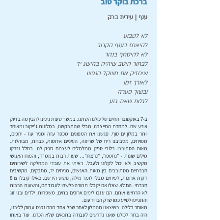
ברכת בוקר טוב
ענף | עידית ברק
לא לטבוע
להיאחז בענף הקרוב
לא להיסחף בנהר
לבחור היטב שיהיה בהישג יד
שיחזיק את משקל הנפש
לאורך זמן
ובשוך סערה
לגלות שאת גזע
ב-7 באוקטובר החיים של כולנו השתנו. במשך שעות ניסינו להבין מה בדיוק
אירע שם. למחרת התייצבנו, מבלי שהתבקשנו, במלונות ג'ייקוב ומאוחר
יותר במלון ים סוף. פגשנו את המפונים מכפר עזה ומניר עוז - יחפים,
מפויחים, מסביבנו ריח של שריפה, העיניים אדומות, כבויות, מבוהלות.
מאות הסתובבו בלובי ספק ממלמלים לעצמם ספק לנו, בחלל נזרקו
מילים שונות - "נחטפו", "נרצחו"... שעות רבות בממ"ד, והמוח האנושי
מקשיב ולא יכול לקלוט ולעכל. ראיתי את עובדי המחלקה לשירותים
חברתיים מסתובבים בין מאות האנשים, מניחים יד, מחבקים, מקשיבים
דקות ארוכות, לעיתים מבלי לומר מילה, פשוט היו שם. כאילו קיבלו צו 8
חברתי. הם לא שאלו אם יקבלו תמורה כלשהי לעבודתם, והשעות הרבות
לא הרתיעו אותם. הם עזבו לימים ארוכים בתים, משפחות, ילדים ובני זוג
והתגייסו לסייע כמו שרק הם יודעים.
מאוחר בלילה, כשיצאנו מהמלון לאחר שכל אחד מהם נכנס עמוק לליבנו,
היה ברור לכולנו שאנו נדרשים לעבודה בתנאים שלא הכרנו. עוד באותו