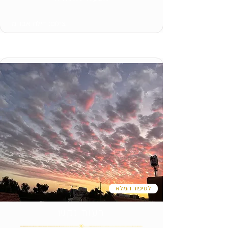
צילום: הילה אבו ימן
לסיפור המלא
רעות נקש