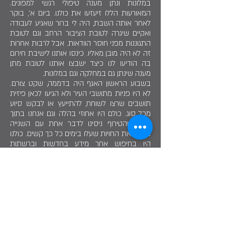
במלונות ונתן מענה טיפולי רגשי למפונים.
המאורעות הללו זיעזעו את כולנו. ביום א׳, בוקר
לאחר אותה השבת, היה לי ברור שאגיע לעבודה
ואקיים שיגרה לטובת הציבור הרחב וגם לטובת
התגוננות מפני חוסר הוודאות. אבל לרבות אחרות
זה לא היה מובן מאליו. כינסו אותנו לישיבת חירום
בה הודיעו לנו כיצד ישבצו אותנו לטובת מתן
מענה שינתן גם במחלקה וגם במלונות.
בשבוע הראשון האגף היה בדממה, שקט צורם.
לא היו פניות מתושבי העיר ולא הגיעו לכאן פיזית
תושבים שרצו לשוחח, להתייעץ או לבקש סיוע
מכל סוג. כולם היו אחוזי בהלה וגם אנחנו בתוך
ההלם והטירוף ניסינו לדבר אחת עם השנייה
ולעבד את החויות שעלו בימים כל כך קשים. כולנו
היו בחיפוש אחר מידע בחדשות וברשתות
ונחשפנו לסיפורי שורדים שהחלו להתפרסם. זה
היה מאוד מאתגר להתמודד עם הפער שנוצר,
מצד אחד טירוף התחולל סביבנו, העיר כולה
התמלאה בעשרות אלפי מפונים, ומנגד השקט
הצורם באגף. לא הרגשנו בנוח לפנות למטופלים
כדי להמשיך לנהל את הדברים כבעבר, כי מן
הסתם זו לא התנהלה שיגרה רגילה. מצד שני
אנחנו גם לא יכולות לשבת חסרות מעש. עם