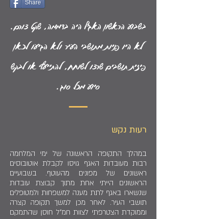
Share
בשבוע הראשון האגף היה בדממה, שקט צורם.
לא היו פניות מתושבי העיר ולא הגיעו לכאן
פיזית תושבים שרצו לשוחח, להתייעץ או לבקש
סיוע מכל סוג.
רעות נקש
במהלך התקופה הראשונה של ימי המלחמה
רבות מעובדות האגף גויסו לקבלת אוטובוסים
ראשונים של מפונים מהעוטף. בשבועיים
הראשונים הייתי אחת מתוך קבוצת עובדות
שנשארו באגף לתת מענה למשפחות ולמטופלים
תושבי העיר. לאחר מכן למשך תקופה קצרה
וממוקדת הצטרפתי לצוות חמ״ל חוסן שהתמקם