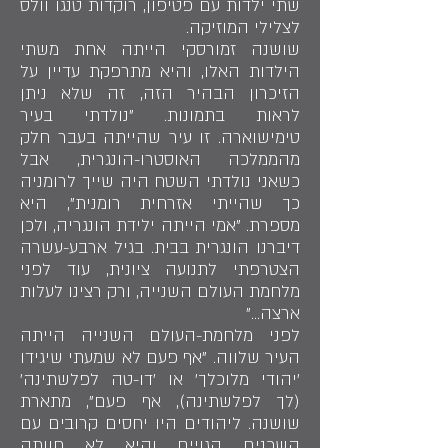
שתי ילדות עם פטיפון, רוקדות טנגו וולס
לצלילי המוזיקה.
שושנה זמורסקי הייתה אחת משתי
הילדות האלו, והיא מתרפקת עדיין על
הזיכרון הבהיר הזה, זה שלא ניתן
לראות בתמונות. "נולדתי בעיר
טימישוארה. זו עיר שהייתה בעבר חלק
מהממלכה האוסטרו-הונגרית, אבל
כשאני נולדתי השטח היה שייך לרומניה
כך שהייתי אזרחית רומנית", היא
מספרת. "אמי הייתה ילידת הונגריה, ולכן
דיברנו הונגרית בבית. בגיל ארבע-עשרה
הצטרפתי לתנועה ציונית, עוד לפני
מלחמת העולם השנייה, ורק רצינו לעלות
ארצה..."
לפני מלחמת-העולם השנייה הייתה
העיר שלווה. "אף פעם לא שמעתי שיגידו
'יהודי מלוכלך' או 'דו-טה לפלשתינה'
(לך לפלשתינה), אף פעם", מתארת
שושנה. ליהודים היו יחסים קרובים עם
השכנים הגויים והיא לא חוותה