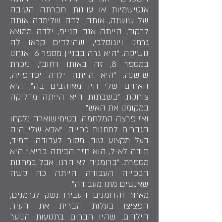
אנטישמיות או עוינות. חברתה הטובה
של שושנה, אותה ילדה שלימדה אותה
לרקוד, הייתה אנה קנייפ, ילדה ממוצא
גרמני ויוגוסלבי, שהילדים קראו לה
נושיקה. "היא גרה בבניין מספר 6 ואנחנו
במספר 8, זה באותו רחוב", נזכרת
שושנה. "היא הייתה ילדה יפהפייה,
האחים שלי היו מאוהבים בה", היא
צוחקת. "בשבתות היא הייתה מדליקה
במקומנו את האש".
ואז פרצה המלחמה. בטימישוארה נלקחו
הגברים למחנות כפייה. "אבא שלי היה
בעל מקצוע טוב, מסור לעבודה. תמיד,
תודה לא-ל, הוא חזר הביתה בריא." היא
מספרת. "ברומניה לא הרגו. אבל במחנות
הכפייה העבודה הייתה כה קשה
שאנשים מתו מעבודה".
מאחר והרומנים העבירו נשק לגרמנים,
הפציצו בעלות הברית את העיר.
הילדים, שהיו חברים בתנועות הנוער