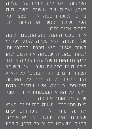
הציוניות, חלמו יותר מתמיד על העלייה
לארץ, ואחיה של שושנה, משה, היה
בדרכו למועדון כשהחלה הפצצה על
העיר. שושנה פגשה את המוות קרוב
מתמיד: אחיה נהרג.
אחרי שנגמרה המלחמה, התגשם חלומה
של שושנה והיא עלתה לארץ. "עליתי
בשנת 1948", היא נזכרת בהתרגשות.
"נסעתי באונייה שנשאה את השם 'פאן
יורק'. גם האחים שלי עלו באונייה אחרת.
כולנו היינו בתנועות נוער – אני ב'שומר
הצעיר' והם ב'דרור הבונים'. על הארץ
הזו חלמנו כל החיים". על האוניות
הצטופפו כ-7000 איש נוספים. כולם
חלמו על הארץ המובטחת אחרי הסבל
שהעבירה אותם אירופה.
כיום מתגוררת שושנה בנס ציונה. מארץ
ילדותה נותרו לה הזיכרונות, יפים
ועצובים כאחד. "ונושיקה," היא אומרת
בחיוך. "נשארנו בקשר כל הזמן, דיברנו