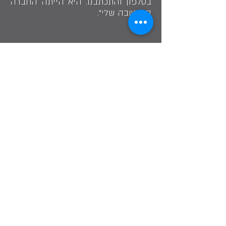
בטלפון והתכתבנו. היא הייתה החברה
הכי טובה שלי".
"הצטרפתי לתנועה ציונית, עוד לפני מלחמת
העולם השנייה, ורק רצינו לעלות ארצה" – לסרט
אותה ילדה שלימדה אותה לרקוד, הייתה אנה
קנייפ, ילדה ממוצא גרמני ויוגוסלבי - לקטלוג
שושנה זמורסקי