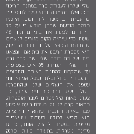
שלי שלחו לעבודת פרך במחנה הריכוז
בוכנוואלד בגרמניה, והוא שלח לנו גלויות
שהעברתי בהמשך ליד ושם. אייכמן
פרסם מודעות שבהן הודיע כי על כל
היהודים לפנות את בתיהם תוך 48
שעות, כדי שיהיה מקום מגורים לנוצרים
שבתיהם הופצצו על ידי בנות הברית",
היא מספרת. ״עזבנו את בית אמי, ומצאנו
בית של בת דודה שלי, שם כבר גרה
דודה שלי. התגוררנו 35 איש בצפיפות
עד שנלקחנו למחנות. באותה התקופה
הרעב היה גדול ובלתי נסבל. אני ואחותי
עטפנו את הנעליים שלנו שהתפרקו
בשל השלג, בחתיכות נייר עיתון, וכך
צעדנו מאות קילומטרים לעבר אוסטריה.
פתאום קרה לנו נס, כשבחור עם אופנוע
עבר באזור, והתברר שהוא יהודי ציוני.
הוא הביא לכולנו תעודות שוויצריות
מזויפות במטרה להציל אותנו, כי זו
מדינה ניטרלית. בתעודה כוניתי פרנק