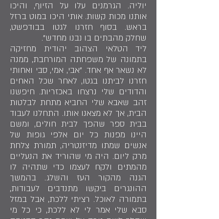
יוליה. הגרמנים עלו על הזיוף, והיכו
אותנו מכות קשות. אותי היכו במוט ברזל
בראש. בסוף חזרנו לגטו בבודפשט,
שחלק מהבתים בו נבנו מחדש".
ליד הטלאי הצהוב יהודית מחזיקה
בתמונה של משפחתה המורחבת, ממנה
לא נשאר אף אחד. "אבי, אמי, סבי ואחותי
חזרנו לביתנו בגטו, לאחר שכל האחים
והדודים שלי נרצחו באכזריות. חיפשנו
זהב שאבא שלי החביא מתחת לבלטות
הבית, אך לא מצאנו אותו. התחלנו לעבוד
בבית ספר שהפך לבית חולים, ומשם
היינו מפנות כל יום אלפי גופות של
אנשים שמתו מדיזנטריה, תמורת צלחת
מרק ליום. היה מי שהוריד את הנעליים
מהמתים ולקח לעצמו כדי שתהיה לו
הגנה מהקור העז והשלג. בהמשך
ההונגרים ביקשו מתנדבים לעבודות,
בתמורה לאוכל. רציתי ללכת, אבל במזל
סבא שלי אמר לי לא ללכת, כי כל מי