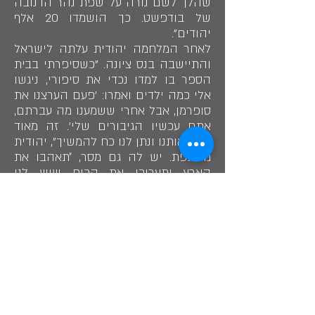
שהלך לשם נורה על שפת נהר הדנובה
של בודפשט. כך הושמדו 20 אלף
יהודים".
לאחר המלחמה יהודית עלתה לישראל
והתיישבה בנס ציונה. "כשסיפרתי בבית
הספר בו למדו נכדי את סיפורי, ניגשו
אלי כמה ילדים ואמרו: 'פעם הערצנו את
סופרמן, אבל אחרי ששמענו מה עברתם,
אתם עכשיו הגיבורים שלי'. זה מאוד
ריגש אותנו ונתן לנו כח להמשיך", יהודית
משתפת. יש לה גם מסר, ״תאהבו את
הארץ ותעריכו את הכוח שיש לנו
להתנגד לכל מי שמנסה לפגוע בנו.
האמונה היא בכוחנו ולא באלוהים, אני
לא יודעת היכן הוא היה בשואה״, היא
מסכמת.