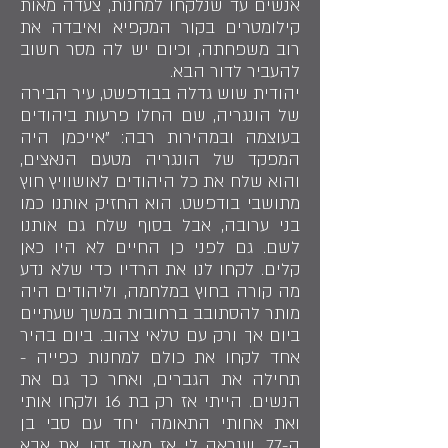
אנשים עד שנלקחו למחנות, צעדה מאות
קילומטרים בקור המקפיא ואיבדה את
רוב משפחתה, וכיום יש לה מסר חשוב
להעביר לדור הבא.
יהודית שוש גדלה בבודפשט, עיר הבירה
של הונגריה, שם החלו פרעות ביהודים
בעוצמה ובמהירות רבה: "אייכמן היה
המפקד של הונגריה מטעם הנאצים,
והוא שלח את כל היהודים לאושוויץ חוץ
מתושבי בודפשט. הוא החזיק אותנו כמו
בני ערובה, אבל בסוף שלח גם אותנו
לשם. גם לפני כן החיים לא היו כאן
קלים. לקחו לנו את הרדיו כדי שלא נדע
מה קורה בחוץ במלחמה, וליהודים היה
מותר להסתובב ברחובות במשך שעתיים
ביום אך ורק עם טלאי צהוב. ביום בהיר
אחד לקחו את כולם למחנות כפייה -
תחילה את הגברים, ואחר כך גם את
הנשים. הייתי אז רק בת 16 ולקחו אותי
ואת אחותי התאומה יחד עם סבי בן
ה-77, שנראה לי אז מאוד זקן. את אבא