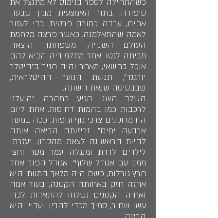
כשהתחילה לספר בנימוס לא מתנצל את
סיפורה. בתור האמצעית מבין שבעה
אחים, עבדה כמורה פרטית, כדי לעזור
לאמה שהתאלמנה. כאשר פרצה מלחמת
העולם השנייה, משפחתה הוצאה
מביתה לגטו. אחד מתלמידיה הביא להם
אוכל בחשאי, מאחר והיה חניך ב"היטלר
יורגנד", תנועת הנוער ההיטלראית,
שבבסיסה שנאת השונה.
השלב השני הגיע במהרה. "הועלנו
לרכבות כמו בהמות דחוסות. אחת ליום
היו מרוקנים צרכי גוף וגופות. ככה במשך
ארבעה ימים". זריזותה הביאה אותה
להיות הראשונה לצאת מהקרון. "עזרתי
לילדים לרדת ומנגלה עמד מטר וחצי
ממני עם אגודל שלוף". אגודל הפוך אחד
חרץ גורלות, כשם היה מלאך המוות. היא
אחזה חזק באחותה הקטנה, בעוד אמה
ואחיה הקטנים נשלחו להתאדות לכדי
עשן שחור, סמיך מכדי להבין. ועדיין היא
הבינה.