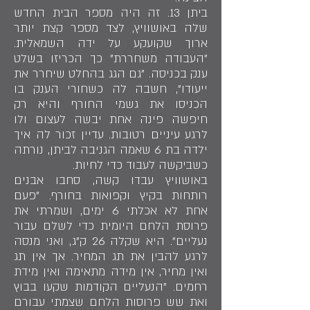
ביתן 13. זה היה מספר הבית החדש
שלה באושוויץ, לצד מספר קצת יותר
ארוך שקועקע על ידה השמאלית.
"העבודה משחררת" כך הכריזו בשלט
ענק בכניסה. "גם הגג בהחלט שיחרר את
ייעודו", חשבה לה כשחורי הענק בו
הכניסו את גשמי החורף והיא רק
חיפשה פינה אחת יבשה לעצום ולו
לרגע עיניים רטובות. עדיין זכור לה איך
ילדה בת 6 שאמה הגניבה לביתן, נורתה
כשביקשה לעבוד כדי לחיות.
באושוויץ עבדו קשה, סחבו אבנים
רותחות בקיץ וקפואות בחורף. "פעם
אחת לא אכלתי 6 ימים, ושמרתי את
פרוסת הלחם היומית כדי לשלם עבור
נעליים". היא שקלה 26 ק"ג, ואני מנסה
לרגע להבין את תג המחיר. אך אין תג
ואין מחיר, אין מידה מתאימה ואין מידת
רחמים. "הנעליים הקודמות שקעו בבוץ
ואת שש פרוסות הלחם שצמתי עבורם