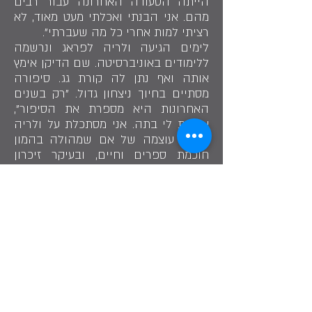
הייתה הסעודה האחרונה עבור רבים
מהם. אני הבנתי ואכלתי מעט מאוד, לא
רציתי למות אחרי כל מה שעברתי".
לימים הגיעה ולריה לפראג ונרשמה
ללימודים באוניברסיטה. שם הדיקן אימץ
אותה ואף נתן לה קורת גג. סיפורה
מסתיים בחיוך ניצחון גדול. "רק בשנים
האחרונות היא מספרת את הסיפור",
אומרת לי בתה. אני מסתכלת על ולריה
ורואה עוצמה של אם שמהולה בהמון
חוכמת ספרים וחיים, ובעיקר זיכרון
שנחרט בליבו של כל מי ששומע.
"תרשמי", היא אומרת לי שוב, "אסור
לשכוח. פשוט אסור".
שתף בסיפור
"הסיוטים נמצאים מול העיניים גם כשהן