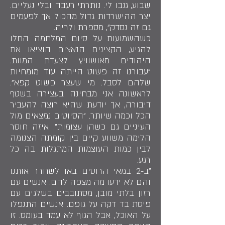
שבוע, גנבו לי. נותרתי רעבה ובלי נעליים.
יצר ההישרדות גדול מהכול אך לפעמים
גם זה נסדק", מספרת ולריה.
כשהשמועות על סיום המלחמה החלו
להגיע, הקצינים הנאצים הוציאו את
היהודים מאושוויץ לצעדת המוות.
"עבורנו זה פשוט הייתה עוד מומחיות
שלהם לסבל. מי שעצר פשוט קפא".
לראשונה אני מבחינה בעצירה בשטף
דיבורה, אך יודעת שהיא רוצה להעביר
הכל וכמה שיותר. "הסיוטים נמצאים מול
העיניים גם כשהן עצומות". איזה חוסר
הלימה משווע קיים בין קומתה הצנומה
לבין כמות העוצמות המתגלות בה כל
רגע.
"ב-2 במאי הרוסים באו לשחרר אותנו
והם לא ידעו מה מצפה להם. אנשים עם
רזון בלתי מובן, מסתובבים בשלגים עם
פיסת בד דקה על גופם. אנשים התנפלו
על האוכל, אבל הגוף לא עמד בעומס. זו