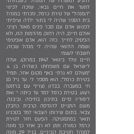
להגיע למשרדו של המנהל. כשבחרתי
לתעד את חיים גבאי, שזכה לכינוי
"המנהל" של טירת כרמל, נזכרתי במנהל
בית הספר שהיה לי בתור ילדה וציפיתי
לפגוש אדם עם סבר פנים מאוד רציני.
אולם חיים, היה רחוק מהדמות הזו, ולא
הפסיק לחייך. כזה הוא, אדם אופטימי
ושמח. הלוואי שהיה לי מנהל שכזה,
חשבתי לעצמי.
חיים נולד בינואר 1947 במרוקו, ועלה
לישראל עם משפחתו כשהיה בן 4.
"מעולם לא גרתי באף מקום אחר, תמיד
בטירת כרמל", הוא מספר לי. עד גיל 10
חי במעברה בבדון (צריף עם ברזנט)
רעוע. בטירת כרמל למד עד כיתה י' ואת
לימודיו סיים בתיכון בחיפה וביבנה.
משם התגייס להנדסה קרבית כחבלן
צבאי. בתום שירותו הצבאי למד בטכניון
תואר במתמטיקה. הפעם חזר לטירת
כרמל כמורה וזמן לא רב אחר כך מונה
למנהל חטיבת הביניים. בגיל 29 מונה