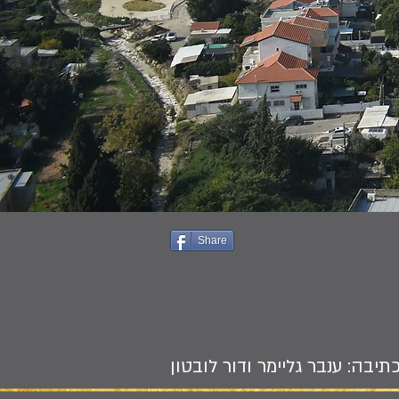
Share
תיבה: ענבר גליימר ודור לובטון