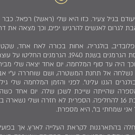
ודם בגיל צעיר. כזו היא שלי (ראשל) רפאל. כבר
ת לגרום לאנשים להרגיש יפים, וכך מצאה את דרכ
 נולדה בקיץ 1932 בפלובדיב, בולגריה. אחות בכורה לאח 
הגיעה למחוזותיה עם כניסת הגרמנים בשנת 1940
וכך היה עד סוף המלחמה. יום אחד יצאה שלי מבי
 נשלחה אל תחנת המשטרה, ושם שוחררה ע“י אביה.
גרים הגנו עלינו". לפני והזמן המלחמה שלי ג
ספרה שהייתה שייכת לשכן שלה. יום אחד כשה
משלי, שהייתה אז בערך בת 16 להחליפה. הספרית לא חזרה וש
אני שמחתי בו", היא מספרת.