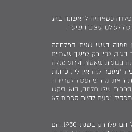
 כילדה כשאחזה לראשונה בזוג
ה לעולם עיצוב השיער.
אחד, שקטן ממנה בשש שנים. המלחמה
. הגרמנים החליטו על עוצר בעיר, לפיו רק למשך שעתיים
תה בשעות שאסור, ולרוע מזלה
 "מעבר לזה אין לי זיכרונות
ילתה את מה שהפכה לקריירה.
ספרית שלו חלתה, הוא ביקש
לי נשארה בתפקיד. "פעם להיות ספרית לא
בשנת 1943 משפחתה החלה בהתארגנות לקראת העלייה לארץ, אך בפועל הם עלו רק בשנת 1950. הם