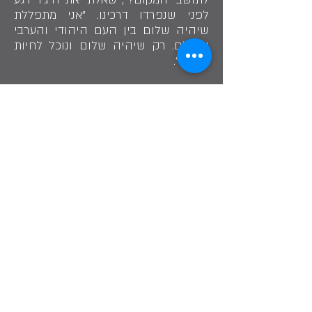
לפני שנפרדו דרכינו. "אני מתפללת
שיהיה שלום בין העם היהודי והערבי
ובעולם. רק שיהיה שלום ונוכל לחיות
בשקט".
שתף בסיפור
" כ-700 שנים ששורשי משפחתה של היג'ר
אלבש נטועים באדמה זו".
היג'ר אלבש