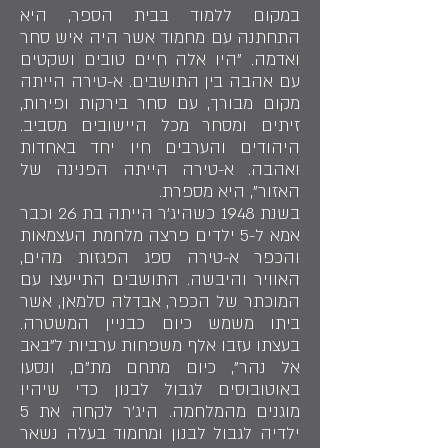
במקום ללמוד בבית הספר, היא
התחתנה עם מחמוד אשר היה איש סחר
ואדמה. "היו אלה חיים טובים ושקטים
עם אהבה בין התושבים. א-טירה הייתה
מקום מבורך, עם סחר בירקות ופירות,
זיתים ומסחר מכל היישובים מסביב.
היהודים והערבים חיו יחד באחדות
ואהבה. א-טירה הייתה הפנינה של
האזור", היא מספרת.
בשנת 1948 כשהיג'ר הייתה בת 26 וכבר
אמא ל-5 ילדים פרצה מלחמת העצמאות
והכפר א-טירה ספג הפגזות מהים,
האוויר והיבשה. התושבים התייעצו עם
המוכתר של הכפר, אבדלה סלמאן, אשר
ביתו משמש כיום כבניין המשטרה.
בעצתו עזבו אלף משפחות ערביות ל"באב
אל נהר", כיום מתחם מת"ם, ונסעו
באוטובוסים לגבול לבנון כדי שיהיו
מוגנים מהמלחמה. היג'ר לקחה את 5
ילדיה לגבול לבנון ומחמוד בעלה נשאר