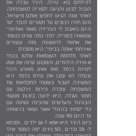
להילחם בא- טירה. היג'ר עברה את
הגבול לבנון והגיעה לסוריה למשפחתה.
לאחר שנה הגיעו לחפש אותם מישראל,
והם חזרו רכובים על חמורים לכפר. "עד
היום כואבת לי הפרידה מאמי ואחיותיי
שנשארו בסוריה. לפני כמה שנים פגשתי
את אחותי לראשונה מזה עשורים
ואירחתי אותה בביתי", היא מספרת.
לאחר מלחמת העצמאות שלטו בכפר
א-טירה היהודים, והמקום שינה את שמו
לטירת כרמל. מאז אותו מאורע היג'ר
ובעלה לא עזבו את טירת כרמל. היא
המשיכה לעבוד בשטחי החקלאות של
המשפחה ומכרה פירות וירקות עם
חמור ועגלה. היא ידועה בזכות מטעמי
הבורגול והעדשים שהכינה וטחנה עם
כלי "טחוני בורגול" אשר נשאר ברשותה
עד היום 90 שנה.
כיום היג'ר היא אמא ל-16 ילדים , וסבתא
ל- 28 נכדים , 50 נינים. "מה המסר שלך
לתושבי המקום?", שאלתי את היג'ר רגע