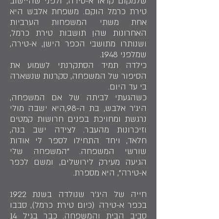
שלמקום קראו א-טירה, ולפני שהיישוב
טירת כרמל הוקם. משפחת אלבש היא
אחת משתי המשפחות הערביות
האחרונות שהן תושבות טירת כרמל,
ושנותרו מתושבי הכפר הישן, א-טירה,
שמלפני 1948.
כילדה תמיד הסתקרנתי לשמוע את
הסיפור של המשפחה, סקרנות שנשארה
בי עד היום.
כשהגעתי לביתה של אם המשפחה,
היג'ר אלבש, בת ה-98,היא ישבה מולי
נרגשת ומחויכת בפנים חרושות קמטים
וזיכרונות מהעבר. לצידה ישב בנה,
חלאד, ויחד התחילו לספר לי אודות
שורשי המשפחה. "המשפחה שלי
הגיעה מעירק לירושלים, ומשם לכפר
א-טירה", היא מספרת.
חייה של היג'ר שנולדה בשנת 1922
בכפר א-טירה (כיום טירת כרמל), סבבו
סביב הבית והמשפחה. כבר בגיל 14