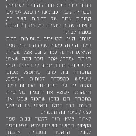
בתווך שבין השכונות היהודיות לערביות,
וכשהיה עובר רכב משוריין שמע לעיתים
קרובות צרור של כדורים. בשל כך,
הוצבה עמדת שמירה של ארגון ״ההגנה״
בסמוך לביתו.
״אנחנו היינו ממשיכים בשמירות. בבית
שלנו הייתה עמדת שמירה ובבית ספר
אליאנס הייתה עמדה, וגם אצל שטרית
הייתה עמדה״, אמר ונזכר במה שארע
לפני שנים רבות. "זכור לי במיוחד סית'
מחפוזה, בית ערבי שהופצץ משום
ששימש כמפקדה לכוחות הערבים,
ממנה ירו על היהודים. הכוחות שלנו
התארגנו לפוצץ את הבניין של סיית
מחפוזה. הם בדקו שהכול שקט ואני
הצצתי דרך החלון וראיתי את הפיצוץ
עצמו״, סיפר בהתרגשות.
לאחר 1948 חזר ללמוד בבית ספר
מקצועי, המשיך בשירות צבאי מלא והפך
לקבלן הראשון בטבריה. אהבתו