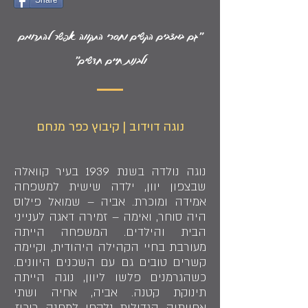
Share
"גם במצבים הקשים וחסרי התקווה אפשר להתרומם
ולבנות חיים חדשים"
נוגה דוידוב | קיבוץ כפר מנחם
נוגה נולדה בשנת 1939 בעיר קוואלה
שבצפון יוון, ילדה שישית למשפחה
אמידה ומוכרת. אביה – שמואל פילוס
היה סוחר, ואימה – זמירה דאגה לענייני
הבית והילדים. המשפחה הייתה
מעורבת בחיי הקהילה היהודית, וקיימה
קשרים טובים גם עם השכנים היוונים.
כשהגרמנים פלשו ליוון, נוגה הייתה
תינוקת קטנה. אביה, אחיה ושתי
אחיותיה הגדולות נלקחו למחנה ריכוז.