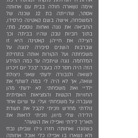
אימה נשארה חולה בבית עם אחותה
אסתר, שהייתה בת 12. שכנה של
המשפחה, אישה בשם קאטינה פרסידו,
החביאה את נוגה ואחות נוספת, מתי,
בתוך חביות טבק שהיו בביתה וכך
הצילה את חייהן. קאטינה היא זו
שברבות השנים סיפרה לנוגה על
משפחתה ועל הקורות אותה בתחילת
המלחמה. נוגה שיתפה עד כמה המידע
הזה היה חסר לה בעבר: "בכל יום זיכרון
לשואה ולגבורה ידעתי שאני ניצולת
שואה, אך לא היה לי במה לשתף את
ילדיי ואת משפחתי. לא ידעתי מהן
החוויות הקשות והמציאות האמיתית
שעברה על משפחתי ועלי. עד שיום אחד
נולדתי מחדש וזכיתי לקבל את תעודת
הלידה שלי מיוון, וזכיתי לראות את
תאריך לידתי ואפילו את השעה".
כשנוגה ואחותה חזרו גילו שביתן נבזז
ולא נשארו בו אפילו כלי אוכל. אחותה