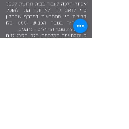
אסתר הלכה לעבוד בבית חרושת לטבק
כדי לדאוג לה ולאחותה מתי לאוכל.
בלילות היו מתחבאות במרתף שהחלון
שלו היה בגובה הכביש, וממנו יכלו
לראות את מגפי החיילים הגרמנים.
כשהסתיימה המלחמה, חזרו הפרטיזנים
לחפש ניצולים ומצאו את נוגה ואחיותיה.
הן נלקחו לבית יתומים בסלוניקי, ומשם
עלו לארץ. כשנוגה הייתה בת 11, אחותה
אסתר חשבה שיהיה טוב עבורה לעבור
לקיבוץ עם עליית הנוער. כך הצטרפה
לקבוצת עולים שהגיעו לקיבוץ כפר
מנחם. בקיבוץ אימצו אותה אביגדור
וז'וז'ה כהן, עם בניהם ראובן ועמוס. הבן
ראובן נפל במלחמת יום הכיפורים.
במשך הרבה שנים הייתה נוגה הספרית
של הקיבוץ וניהלה את מדור המספרות
בקיבוץ הארצי. לאחר שפרשה התנדבה
ללמד ספָּרות בבית ספר מקצועי לנערות
בירושלים.