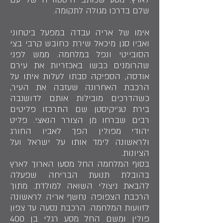
שלם בדרכו מגולה לתקומה.
אימו של אריה עבדה במפעל ביטחוני
ואביו סגן מיכאל שירת כחובש קרבי בצי
הסובייטי ונפל במלחמה. ממש לפני
שהרומנים כבשו באכזריות את עירם
אודסה, הספיקה סבתו לעלות איתו על
הרכבת האחרונה שעזבה את העיר,
כשהדרכים מובילות אותם לדושנבה
בירת טג'יקיסטן שם התרכזו פליטים
רבים שברחו מן הצורר הנאצי. פליט
יהודי מפולין הפך לאביו החורג
ולראשונה לימד אותו על ישראל ועל
הציונות.
בסוף המלחמה החל מסעו הארוך לארץ
בהובלת תנועת הבריחה שפעלה
להבאת ניצולי השואה למולדת. מתוך
הרכבת הצפופה נחשף אריה לראשונה
לזוועות המלחמה. הרכבת נסעה עד צפון
פולין ומשם החל מסע רגלי בן 400