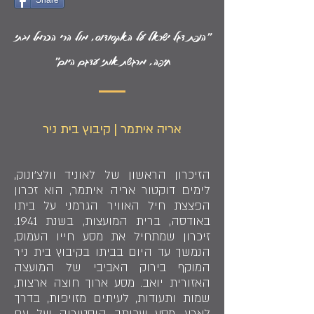
Share
"הנפת דגל ישראל על האקסודוס, מול הרי הכרמל ובתי
חיפה, מרגשת אותי עדגם היום"
אריה איתמר | קיבוץ בית ניר
הזיכרון הראשון של לאוניד וולצ'ונוק,
לימים דוקטור אריה איתמר, הוא זכרון
הפצצת חיל האוויר הגרמני על ביתו
באודסה, ברית המועצות, בשנת 1941.
זיכרון שמתחיל את מסע חייו העמוס,
הנמשך עד היום בביתו בקיבוץ בית ניר
המוקף בירוק האביבי של המועצה
האזורית יואב. מסע ארוך חוצה ארצות,
שמות ותעודות, לעיתים מזויפות, בדרך
לארץ. מסע שכותב היסטוריה של עם