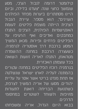
קילומטר דרומה לגבול הצ'כי, מסע
שנמשך כחצי שנה. "צעדנו בלילה, וביום
היינו מסתתרים ביערות מפחד הפולנים
העוינים", הוא מספר. עיירת הגבול
הצ'כית הייתה מוצפת פליטים. לעומת
האנטישמיות הפולנית, הצ'כים התגלו
כמחבקים ואדיבים ואף הרעיפו על
הפליטים פרחים ופירות. מכאן המשיך
המסע ברכבת דרך אוסטריה לגרמניה.
כשעצרה הרכבת במחנה ההשמדה
מטהאוזן, התגלו לאריה זוועות השואה
בכל עוצמתן האכזרית.
בגרמניה רוכזו הפליטים במחנה עקורים
בהמתנה לעליה לארץ ישראל שנשלטה
אז תחת מנדט בריטי אשר אסר על עליית
יהודים. מסעו של אריה המשיך לצרפת,
כשתנועת הבריחה דואגת לתעודות
מזויפות ולשוחד לשוטרים במחסומי
הדרכים.
בבוא היום הגדול, אריה ומשפחתו