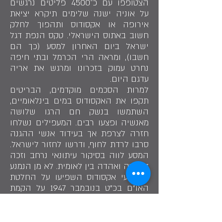
הצטופפו עם כ־4500 פליטים נרגשים
על אוניה ישנה שלימים תיקרא יציאת
אירופה או אקסודוס ותהפוך לחלק
חשוב באתוס הישראלי. טקס הנפת דגל
ישראל ביום האחרון למסע (כך הם
חשבו), ומראה הרי הכרמל ובתי חיפה
נחרט עמוק בזכרונו ומרגש את אריה
עדגם היום.
למרות הסכמים מוקדמים, הבריטים
תקפו את האקסודוס במים בינלאומיים,
השתמשו בנשק חם הרגו שלושה
מאנשיה ופצעו רבים. המעפילים נשלחו
חזרה לצרפת אך בעידוד אנשי ההגנה
סרבו לרדת לחוף, ודרשו לחזור לישראל.
המסע לווה בסיקור עיתונאי נרחב וזכה
להכרה ואהדה בין לאומית. לא מן הנמנע
שאירועי אקסודוס השפיעו על החלטת
האו"ם בכ"ט בנובמבר 1947 על הקמת
מדינה יהודית. הבריטים החזירו את
הפליטים לגרמניה, אך אחרי החלטת
האו"ם נכנעו ללחץ הבין לאומי ואפשרו