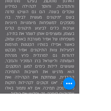
הארגון מתוקצב בעיקר מתרומות
והתנדבות, וחוסך לקהילה כמיליון
שקלים בשנה. הם גם השיקו סדנה
בשם "תיקונים מעשית לבית", בה
מספקים למשפחות מיומנויות חיוניות
וערכות כלים לביצוע תיקונים קלים
בעצמן, ומעצימים אותן לשמר את בתיהן.
משפחתו של אמיר מעורבת באופן עמוק,
כאשר אפילו בנותיו הקטנות תורמות
לפעילות צוות התיקונים. אמיר מבקש
להודות גם למרגלית פרץ מנהלת
העמותה ולישראל ברג המזכיר והגזבר,
שעושים לילות כימים למען הנזקקים.
הוא מדגיש את חשיבות התמיכה
ההדדית, שמחזקת את הקהילה ואת
המדינה. "אנו זקוקים לקהילות חזקות
כדי לספק תמיכה. אם לא נתמוך באלו
שזקוקים לעזרה, זה יחליש את כולנו".
סיירת התיקונים מגלמת את הרוח הזו
ומבטיחה שצרכים בסיסיים של כולם
יענו, תוך יצירת הזדמנויות למתנדבים