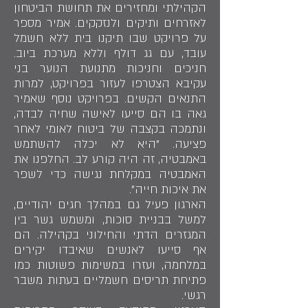
הקהילתי ומחזירים את תחושת הביטחון
לאזרחים ותיקים ולנזקקים. אמיר מספר
על פרויקט שבו תיקנו בית ללא חשמל
עובד, עם גג דולף וללא מערכת ביוב.
חניכים וחניכות מתנועת הנוער בני
עקיבא הצטרפו לעזור בפרויקט, למרות
התנאים הקשים. בפרויקט נוסף שאמיר
גאה בו הם סייעו לאישה שחיה לבדה,
ונתמכה בקצבה של ביטוח לאומי לאחר
פציעה. "היא לא יכלה להשתמש
באמבטיה, זה היה קורע לב. החלפנו את
האמבטיה במקלחת נגישה כדי לשפר
את איכות חייה".
הארגון פעיל גם במהלך חגים יהודיים,
למשל בבניית סוכות, ומשמש גשר בין
המגזרים הדתי והחילוני בקהילה. הם
אף סייעו לאנשים שאיבדו יקירים
במלחמה, ועזרו במשימות פשוטות כמו
פתיחת תריסים חשמליים בעתות משבר
רגשי.