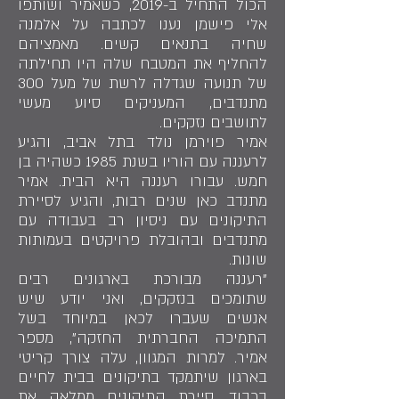
הכול התחיל ב-2019, כשאמיר ושותפו
אלי פישמן נענו לכתבה על אלמנה
שחיה בתנאים קשים. מאמציהם
להחליף את המטבח שלה היו תחילתה
של תנועה שגדלה לרשת של מעל 300
מתנדבים, המעניקים סיוע מעשי
לתושבים נזקקים.
אמיר פוירמן נולד בתל אביב, והגיע
לרעננה עם הוריו בשנת 1985 כשהיה בן
חמש. עבורו רעננה היא הבית. אמיר
מתנדב כאן שנים רבות, והגיע לסיירת
התיקונים עם ניסיון רב בעבודה עם
מתנדבים ובהובלת פרויקטים בעמותות
שונות.
"רעננה מבורכת בארגונים רבים
שתומכים בנזקקים, ואני יודע שיש
אנשים שעברו לכאן במיוחד בשל
התמיכה החברתית החזקה", מספר
אמיר. למרות המגוון, עלה צורך קריטי
בארגון שיתמקד בתיקונים בבית לחיים
בכבוד. סיירת התיקונים ממלאה את