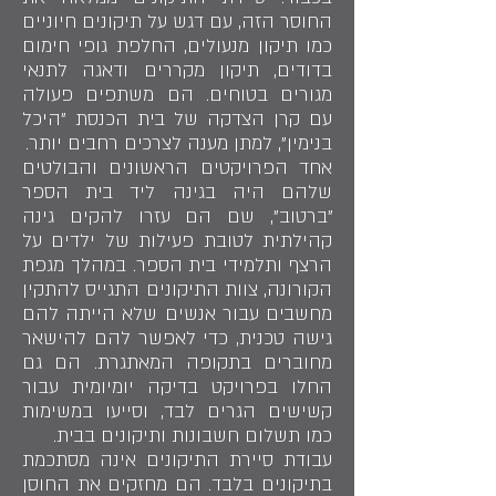
החוסר הזה, עם דגש על תיקונים חיוניים
כמו תיקון מנעולים, החלפת גופי חימום
בדודים, תיקון מקררים ודאגה לתנאי
מגורים בטוחים. הם משתפים פעולה
עם קרן הצדקה של בית הכנסת "היכל
בנימין", למתן מענה לצרכים רחבים יותר.
אחד הפרויקטים הראשונים והבולטים
שלהם היה בגינה ליד בית הספר
"ברטוב", שם הם עזרו להקים גינה
קהילתית לטובת פעילות של ילדים על
הרצף ותלמידי בית הספר. במהלך מגפת
הקורונה, צוות התיקונים התגייס להתקין
מחשבים עבור אנשים שלא הייתה להם
גישה טכנית, כדי לאפשר להם להישאר
מחוברים בתקופה המאתגרת. הם גם
החלו בפרויקט בדיקה יומיומית עבור
קשישים הגרים לבד, וסייעו במשימות
כמו תשלום חשבונות ותיקונים בבית.
עבודת סיירת התיקונים אינה מסתכמת
בתיקונים בלבד. הם מחזקים את החוסן