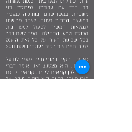
עדתו. פעילותו למען בית הכנסת נעשתה
בד בבד עם עבודתו לפרנסת בני
משפחתו. במשך שנים רבות כיהן כמזכיר
במועצה הדתית רעננה. לאחר פרישתו
לגמלאות המשיך לפעול למען בית
הכנסת ולמען הקהילה, והפך לשם דבר
בכל שכונות העיר. על כל זאת הוענק
למורי חיים אות "יקיר רעננה" בשנת 2011
.
כאשר דוחקים במורי חיים לספר לנו על
פעילותו, הוא מצטנע. "אני אומר דברי
תורה, לכן קוראים לי רב. קוראים לי גם
מורי חיים". לסיום הוא מוסיף: "עברו על
בית הכנסת שנים מאד טובות ואני גאה
בכל מה שהשגנו. אני את שלי עשיתי
בכל לבי".
שתף בסיפור