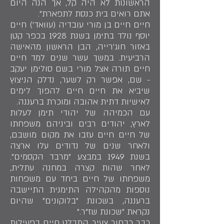
הראשונות לא היה קל, אך הנה היום
אתם רואים בית כנסת לתפארת".
חיים חיים בן מורי עובדיה (עוואד') חיים
יוסף נולד בתימן בשנת 1928 בכפר קטן
באזור חוג'רייה, הבן הראשון מהאישה
הרביעית. במשך עשר שנים למד חיים
חיים תורה אצל מורי בשם סולימן יעקב
- שם, אפשר רק לשער, נדלק הניצוץ
שיביא את חיים חיים להפוך לימים
לאישיות דתית אהובה ומוכרת ברעננה.
עם הכמיהה של יהודי תימן לעלות
לארץ, יהודים רבים וביניהם משפחתו
של חיים חיים עזבו את מקום מושבם,
ולאחר שנים של נדודים עלו ארצה
בשנת 1949 במבצע "מרבד הקסמים".
לאחר שהות קצרה במחנה עתלית,
משפחתו של חיים ביחד עם משפחות
נוספות מהקהילה התימנית התיישבה
ברעננה, בשכונת "בלוקונים" שהיום
נקראת "שכונת שז"ר."
כבר כבחור צעיר התבלט חיים בפעילות