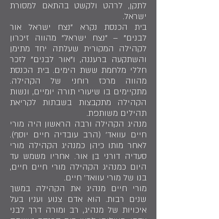
לתקן, לרהט ולקשט בהתאם למסורת
ישראל.
בית הכנסת נקרא "נצח ישראל אור
לבנים" – "נצח ישראל" מהווה זיכרון
לקהילה המקורית שעלתה יחד מתימן
והשתקעה ברעננה, ו"אור לבנים" לזכר
חללי מלחמת ששת הימים. בית הכנסת
מהווה מרכז רוחני של הקהילה.
מתקיימים בו שיעורי תורה יומיים, ונשות
הקהילה מתקבצות בשבתות לקריאת
תהילים משותפת.
מנהיג הקהילה ורבה הראשון היה מורי
חיים עוואד' (הרב עובדיה חיים יוסף).
לאחר מותו כיהן כמנהיג הקהילה מורי
סעדיה דורני בן אור. אחריו משמש עד
היום כמנהיג הקהילה מורי חיים חיים,
בנו של מורי עוואד' חיים.
מורי חיים מנהיג את הקהילה במשך
שנים רבות. הוא אדם צנוע ועניו בעל
איכויות של מנהיג, רב ומורה דרך לבני