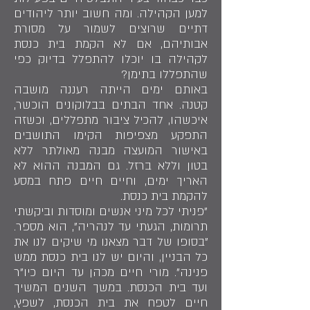
למען הקהילה. ומה חשוב יותר ליהודים
דתיים שרוצים לשמור על מסורת
אבותיהם, אם לא הקמת בית כנסת
לקהילה בו יוכלו להתפלל בדיוק כפי
שהתפללו בתימן?
באותם ימים הייתה רעננה מושבה
קטנה. אחד הבתים בבלוקונים הוכשר,
איכשהו, להכיל ציבור מתפללים, וכשזה
התפקע מצפיפות הקימו התושבים
באישור המועצה מבנה מאולתר ללא
בטון וללא ברזל. גם המבנה ההוא לא
האריך ימים, וחיים חיים פתח במסע
להקמת בית כנסת.
"פניתי לכל מיני אנשים ומוסדות וביקשתי
תרומות, הגעתי עד לנהריה", הוא מספר.
"בסופו של דבר מצאנו מי שיקים לנו את
כל הבניין, והיום יש לנו בית כנסת ממש
פנינה". מורי חיים מכהן עד היום כיו"ר
ועד בית הכנסת. במשך השנים המשיך
חיים לטפח את בית הכנסת, לשפץ,