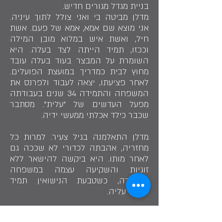
בניית מגדל מגורים חדיש.
מדלן מביטה בי ואני צולל לתוך עיניה.
אני מוצא שם אמא, אמא של פעם. אשת
חיל, ואשת איש במלוא מובן המילה
וככזו, תמיד הייתה לצד בעלה. היא
השומרת על המבצר בעוד בעלה עובד
מחוץ לבית כמדריך במועצת הפועלים.
לאחר פציעתו, יצאה לעבוד ולפרנס את
המשפחה והתמידה 34 שנים בעבודתה
מפעל העדשים של "עלית". מסתבר
שכבר כילד אכלתי ממעשי ידיה.
מדלן התאלמנה בגיל צעיר. למרות כל
מחזריה, אהבתה לכדורי לא שככה גם
לאחר מותו. היא ביקשה להישאר ללא
זוגיות והשקיעה עצמה במשפחה
ובעבודה, כשטבעת הנישואין תמיד
ענודה עליה.