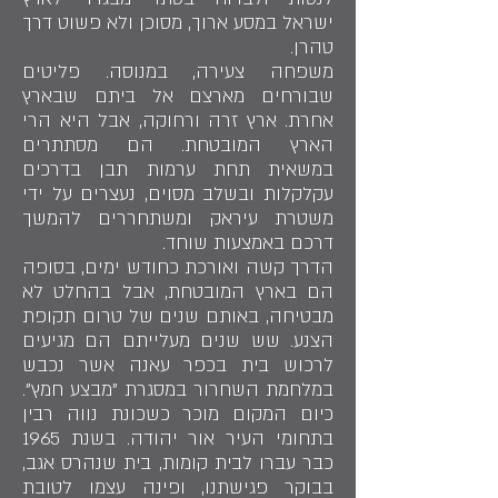
ישראל במסע ארוך, מסוכן ולא פשוט דרך
טהרן.
משפחה צעירה, במנוסה. פליטים
שבורחים מארצם אל ביתם שבארץ
אחרת. ארץ זרה ורחוקה, אבל היא הרי
הארץ המובטחת. הם מסתתרים
במשאית תחת ערמות תבן בדרכים
עקלקלות ובשלב מסוים, נעצרים על ידי
משטרת עיראק ומשתחררים להמשך
דרכם באמצעות שוחד.
הדרך קשה ואורכת כחודש ימים, בסופה
הם בארץ המובטחת, אבל בהחלט לא
מבטיחה, באותם שנים של טרום תקופת
הצנע. שש שנים מעלייתם הם מגיעים
לרכוש בית בכפר עאנה אשר נכבש
במלחמת השחרור במסגרת "מבצע חמץ".
כיום המקום מוכר כשכונת נווה רבין
בתחומי העיר אור יהודה. בשנת 1965
כבר עברו לבית קומות, בית שנהרס אגב,
בבוקר פגישתנו, ופינה עצמו לטובת