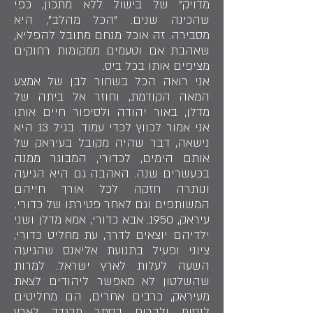
מדויק" של בישול ללא מתכון, כפי
שהכינה שנים. "הכל מהלב", היא
מסבירה. זה אוכל מנחם מתובל להפליא,
שאהבת אם וטעמים ממקומות רחוקים
מציפים אותו בכל ביס.
אני רואה הכל בשחור לבן של אמצע
המאה הקודמת, וחוזר אל ביתה של
מדלן, באור יהודה ולסיפור חיים אותו
אני אמור לכווץ לכדי עמוד. בגיל 13 היא
נישאה, דבר שהיה מקובל בעיראק של
אותם הימים, לכדורי, המבוגר ממנה
בכעשרים שנה. האהבה גם היא הגיעה
ונותרה חזקה לכל אורך חייהם
המשותפים וגם לאחר פטירתו של כדורי.
עיראק, 1950. אבא כדורי, אמא מדלן ושני
ילדיהם יוצאים לדרך, עת מחליט כדורי,
ציוני ופעיל בתנועת אליאנס שהגיעה
השעה לעלות לארץ ישראל. למרות
שהשלטון לא מאפשר ליהודים לצאת
מעיראק, כרבים אחרים, הם מחליטים
לנסות ולברוח בסתר מבגדד לארץ