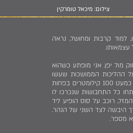
צילום: מיכאל טומרקין
 בעשור העשירי לחייו, למוד קרבות ומחושל, נראה
 עצמאותו.
לחמה במזרח הרחוק מול יפן. אני מופתע כשהוא
על ההליכות הממושכות שעשו
החיילים בשטח, עד כדי כך שנשחקו רגליו. באחת ההליכות האלה הוא צעד כמעט 100 קילומטרים בפחות
פתחו כל התחבושות שנכרכו לו
זל, רוכב על סוס הופיע ליד
ך היבשה לצד השני של הנהר.
וא מספר.