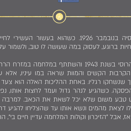
אלכסנדר גנקין נולד ברוסיה בנובמבר 1926. כשהוא
ות ברוגע, לעסוק במה שעושה לו טוב, ולשמור על
אלכסנדר התגייס לצבא הרוסי בשנת 1943 והשתתף במ
הקרבות הקשים והמוות שראה במו עיניו, אלא 
לא הפסקה. כשהגיע לנהר גדול ועמד לחצות אותו, נ
ט טבע משום שלא יכל לשאת את הכאב. למרבה המ
לו לצאת מהמים ונשא אותו עד שהצליחו להגיע דר
, אבל "הזיכרון וקולות המלחמה עדיין חיים בי", ה