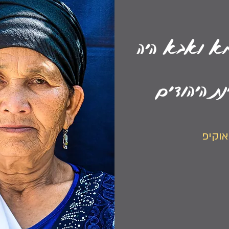
מא ואבא היה
נת היהודים
וקיפ