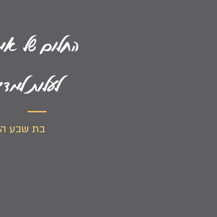
החלום של א
לעלות למדי
בת שבע הא