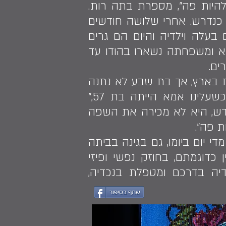
היות פה״, מספרת בתה רות.
 כנדרש. אחרי שלושה חודשים
 מבנותיה הצליחה לעלות בשנת 2007 ביחד עם בעלה וילדיה והיום הם גרים
יא ומשפחתה נשארו בהודו עד
ים.
 בארץ, אך בת שבע לא נתנה
לאלה להעיב על גישתה האופטימית, והחזיקה את השמחה קרוב ללב. ״כשעלינו אמא הייתה בת 57,״
חדש, היא לא מכירה את השפה
 פה״.
יום ביומו, גם בגינה בביתה
כדוגמתם, בחוזק נפשי ופיזי
יה בדרכם ומטפלת בנכדיה,
שתף בסיפור