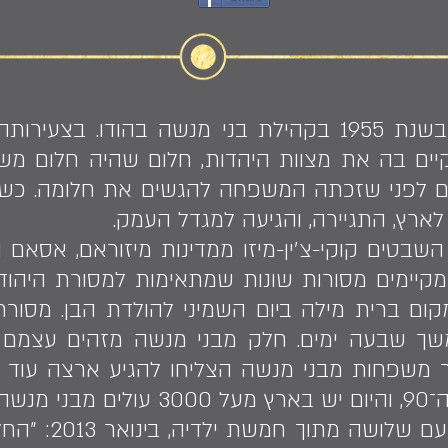
בת שבע האוקיפ נולדה בשנת 1955 בקהילת בני מנשה בה
ים בה את מצוות היהדות, חלום שהיה חלום משו
יים לפני שזכתה המשפחה להגשים את חלומה. כ
ארץ, התגיירה, והגיעה למגדל העמק.
בטים קוקי-צ׳ין-מיזו ממדינות מיזוראם, אסאם ו
מקיימים מסורות שונות שמתאימות למסורת היהודי
קום ברית מילה ביום השמיני להולדת הבן. מסורת
ך שבעה ימים. חלק מבני מנשה מזהים עצמם כ
מנשה.
בת־שבע עלתה ממ