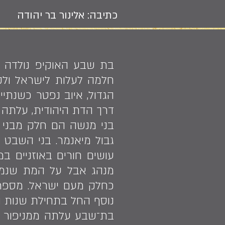
כתיבה: אלינור בר יהודה
חלמה לעלות לישראל ולקי
הגדול, איוב נפטר כשנת
דרך הדת היהודית, עלתה ל
בני מנשה הם חלק מבני הש
גבול מיאנמר. בני השבט 
עושים חורים באוזניים במ
מנהג אבל על המת שנמש
נוסף החל בתחילת שנות ה־90, והיום יש בארץ מעל 3000 עולים מבני 