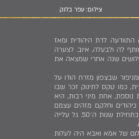
צילום: עפר בלנק
ודו. בצעירותה התוודעה לדת היהודית ומאז
תף לה ולבעלה, איוב. לצערה
שלושים שנה אחרי שמצאה את
מניפור שבצפון מזרח הודו על
ת, כמו טקס לתינוק זכר שבו
 נוספת, אחת מיני רבות, היא
יהודים וחלקם מזהים עצמם
כחלק מעם ישראל. מספר משפחות מבני מנשה הצליחו להגיע ארצה עוד בתחילת שנות ה־50. גל עלייה
ניפור עם שלושה מתוך חמשת ילדיה, בינואר 2013: ״החלום של אמא ואבא היה לעלות