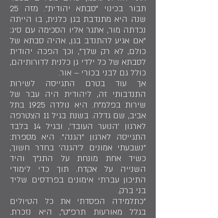
תבור בכינוי "סבתא יהודית". מזה 25
שנה היא מתנדבת בגן כלנית, בו הייתה
נכדתה מור, אתגר אליו הסכימה עם סיג:
"אם אגיע להתנדב בגן, אהיה סבתא של
כולם, לא רק שלך", וכך הפכה יהודית
לסבתא של כל ילדי גן כלנית לדורותיהם,
כולל גם לבני בכורי – אור.
אך עוד בטרם התגייסה לשירות
התנדבותי זה, ליהודית היה עבר של
שירות בפלמ"ח. היא נולדה 1925 בתל
אביב, שם גדלה. בשנת בגיל 11 הצטרפה
לארגון 'הנוער העובד', ובגיל 14 בלבד
התגייסה לארגון "הגנה". היא מספרת:
"נשבעתי אמונים ל'הגנה' בחדר חשוך,
כשיד אחת מונחת על התנ"ך והיד
השנייה על אקדח. תוך כדי לימודי
התיכון עברתי אימונים בפרדסים שליד
בני ברק.
"כתלמידה הפסדתי את כל הטיולים
בגלל מאורעות תרפ"ט", היא נזכרת.