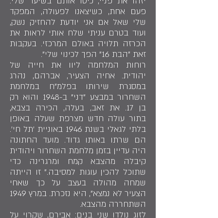
יזהו את פניי, כיסו אותם בשיער שלי.
פעם אחת, כשיצאנו לפעולה, המפקד
שלי שאל אם אני יודעת להחזיק נשק,
ועוד בטרם עניתי שלח אותי לראות את
הכרזה תלויה באולם המרכזי. בעקבות
זאת "הבת 16" הפך לכינוי שלי".
רוחות המלחמה ליוו את חייה של
יהודית. אחיה הצעיר, אברהם, נהרג
במסגרת שירותו בפלמ"ח במלחמת
השחרור במבצע "דני" ב-1948 והוא רק
בן 17. את זאב, בעלה, הכירה בצבא,
בתור עולה חדש מצרפת שעלה באופן
בלתי לגאלי בשנת 1946 באוניית 'תל חי'.
הם שרתו באותו גדוד. מועד החתונה
היה עדיין בזמן מלחמת השחרור ויהודית
קיבלה מהצבא קמח ומרגרינה כדי
שתוכל להכין עוגות למסיבה." זו הייתה
שמחה מהולה בעצב על כך שאחי
הצעיר לא נמצא", היא נזכרת. במרץ 1949
השתחררה מהצבא.
לזוג נולדו שני בנים: אבירם, שקרוי על