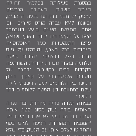
במסגרת פעילותה בפלמ"ח תחילה
הייתה קשרית והעבירה מכתבים
למפקדים מבני ברק ועד גבעת הרמב"ם,
ובשנת 1947 עברה קורס סיירים. יום
אחרי החלטת האו"ם ב-29 בנובמבר
1947 על הקמת בית יהודי בארץ ישראל,
פרצו התנקשויות כנגד האוכלוסייה
היהודית בכל הארץ, והוחלט על גיוס
נרחב. ב-27 בדצמבר יהודית גויסה
ונלחמה באזור גוש דן. יהודית השתתפה
בקרבות רבים כקשרית: "בקרב של
חטיבת אלכסנדרוני על קאקון, ניתק
הקשר בין הלוחמים למטה וישבתי לילה
שלם כמתווכת בין המטה ללוחמים דרך
הקשר".
בביתה תלויה כרזה מיוחדת ובה נערה
האוחזת בידה נשק מסוג 'סטן'. אותה
נערה בת 16 היא לא אחרת מיהודית.
"המגבית המאוחדת הגיעה לגייס כסף
והחליטו לצלם אותי עם הנשק. כדי שלא