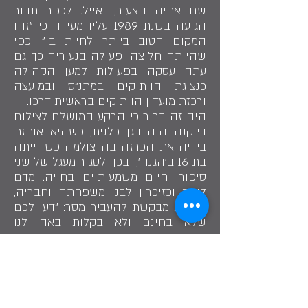
שם אחיה הצעיר, ואייל. לכפר תבור
הגיעה בשנת 1989 עליו מעידה כי "זהו
המקום הטוב ביותר לחיות בו". כפי
שהייתה חלוצה ופעילה בנעוריה כך גם
עתה עסקה בפעילות למען הקהילה
כנציגת הוותיקים במתנ"ס ובמועצה
ורכזת מועדון הוותיקים בראשית דרכו.
היה זה ברור כי הרקע המושלם לצילום
דיוקנה היה בגן כלנית, כשהיא אוחזת
בידיה את הכרזה בה צולמה כשהייתה
בת 16 ב'הגנה', ובכך לסגור מעגל של שני
סיפורי חיים משמעותיים בחייה. מדם
ליבה וכזיכרון לבני משפחתה וחבריה,
יהודית מבקשת להעביר מסר: "דעו לכם
שלא בחינם ולא בקלות באה לנו
המדינה, ולכן אנא מכם תשמרו עליה!"