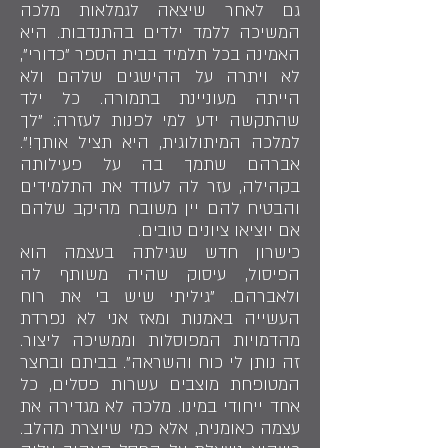
גם לאחר שיצאה לגמלאות מלכה
המשיכה ללמד ילדים בהתנדבות. היא
האמינה בכל תלמיד בבית הספר "כדורי",
לא ויתרה על ההישגים שלהם ולא
הייתה מעוניינת בתמורה. כל ילד
שהתקשה ידע למי לפנות לעזרה: "לך
למלכה המיתולוגית, היא תציל אותך!".
אברהם שתמך בה על פעילותה
בקהילה, עזר לה לעודד את התלמידים
והבטיח להם יין משובח מהיקב שלהם
אם יוציאו ציונים טובים.
כישרון חדש שגילתה בעצמה הוא
הפיסול, עיסוק שהיה משותף לה
ולאברהם. "גיליתי שיש בי את רוח
העשייה באמנות ומאז אני לא נפרדת
מהדמויות המפוסלות וממשיכה ליצור.
זה נותן לי כוח והשראה". בביתם ובחצר
המטופחת מוצבים עשרות פסלים, כל
אחד ייחודי במינו. מלכה לא מגדירה את
עצמה כאומנית, אלא כמי שיוצרת מהלב.