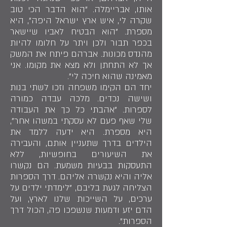
אותו, אבריימלה. "הוא הדבר הכי טוב
שקרה לי, איש ארץ ישראל היפה", היא
מספרת. "הוא הבטיח לאביו שיישאר
בכפר תבור ולכן ויתר על חלומו להיות
מהנדס מכונות. אברהם פיתח את המשק
אך לא התחתן ולא מצא את מקומו. אני
מאמינה שהוא חיכה לי".
יחד הם הקימו משפחה וזכו לשתי בנות
ושישה נכדים. מלכה עבדה כמורה
לספרות. "אהבתי כל כך את העבודה
שלי שאף פעם לא עסקתי במשהו אחר",
היא מספרת. היא ידעה ללמד את
הילדים בדרך שתעניין אותם, והעבירה
את השיעורים בחופשיות, ללא
התעסקות בבעיות משמעת. הם נקשרו
אליה והיא נקשרה אליהם. דרך הספרות
הצליחה לגעת בליבם, "לימדתי ילדים על
ערכים, על השייכות שלנו לארץ, ועל
הדם יזע ודמעות שנשפכו פה, הכול דרך
הספרות".