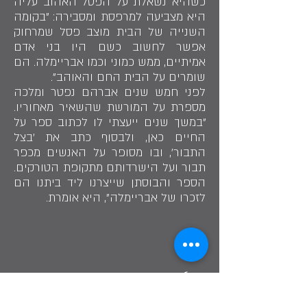
כשהיא נשאלת על הפסל האהוב עליה
היא מצביעה למרפסת ומסבירה: "בקומה
השנייה של הבית מוצב פסל שמרחוק
אפשר לחשוב כשם היו בני אדם
אמיתיים, ממש כמוני וכמו אבריימלה. הם
שומרים על הבית החם והאוהב".
לפני חמש שנים אברהם נפטר ומלכה
מספרת על המורשת שהשאיר מאחוריו.
"במשך שנים ייעצתי לו לכתוב ספר על
החיים כאן, ולבסוף כתב את 'בצל
התבור', ובו מסופר על האנשים מכפר
תבור ועל הישרדותם מתקופת הטורקים.
הספר והבוסתן שייצרנו ליד ביתנו הם
לזכרו של אבריימלה", היא אומרת.
גיליתי שיש בי את רוח העשייה באמנות