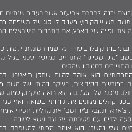
צת יבנה, לחברת אחיעזר אשר כעבור שנתיים חברה 
משה חש שהקיבוץ מעניק לו סוג של משפחה חדש
ה את יופייה של הארץ, את התרבות הישראלית ה
ן ובתרבות קיבלו ביטוי - על שמו רשומות יוזמות כ
 בשם "מיני שטיינר" אותו יזם כמזכיר טכני. בגי
ם התושבים בסטודיו שהקים.
התרבותיים הוא אוהב להיות שחקן תיאטרון. בח
ם במורשת הקיבוצית, בעיקר דמותו של משה מונ
חולב מ"כנר על הגג", בה הוא רואה מיקרוקוסמוס של
בפני קהלים מגוונים את קורותיו בשואה, ואף סג
 צ'אראי תקבל ב"יד ושם" את מדליית חסידי אומות
עה ילדים. עם פטירתה של נגה נישא לטובה.
ם שלי נמשך", הוא אומר. "זכיתי למשפחה ברוכה