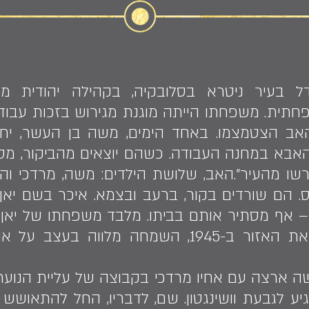
שטיינר (1934) גדל בעיר ניטרא בסלובקיה, בקהילה יה
ית. משפחתו הייתה מוגנת מגירוש בזכות עבודת
ב הצטמצמו. באחד הימים, משה בן העשר, יחד 
אבא במחנה העבודה. כשהם יוצאים מהביקור, מספ
גורשו מהעיר".האב, שלושת הילדים: משה, מרדכי 
 הם שורדים בקור, ברעב ובצמא. איכר בשם יאן צ
 אף מסתיר אותם בביתו. מלבד משפחתו של יאן, 
כשהסובייטים משחררים את האזור ב-1945, השמחה 
ארצה עם אחיו מרדכי בקבוצה של עליית הנוער 
יע לגבעת וושינגטון. שם, לדבריו, החל להתאושש