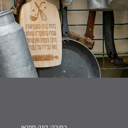
כתיבה: דינה ספראי