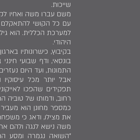
שייכות.
משם עברו משה ואחיו לקבו
עם כל הקושי להתאקלם 
למערכת הכללית. הוא גיל
היהודי.
בקיבוץ, כישרונותיו בארגו
בונסאי, ודף שבועי חינני
התמונות, ועד היום נעזרי
אבל יותר מכל עיסוקיו 
תפקידים שהפכו לאייקוני
רחוב, ודמותו של טוביה ה
כמספר מחונן הוא מעביר 
את מצילו, ודאג כי משפחת
משה נישא לנגה ולהם ארב
"השואה נגמרה ומסע החיי