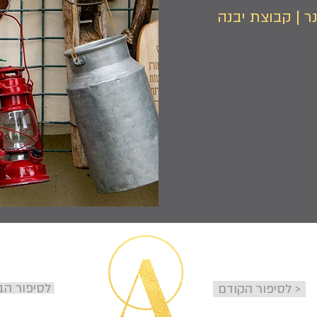
 | קבוצת יבנה
< לסיפור ה
לסיפור הקודם >