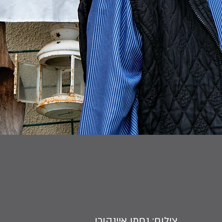
צילום: נחמן איינהורן