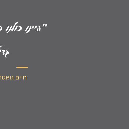
"היינו כולנ
גדו
חיים גואטה 