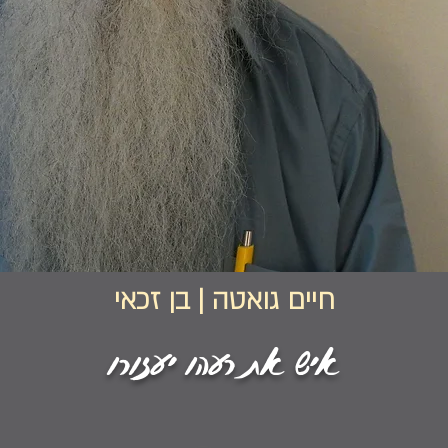
חיים גואטה | בן זכאי
איש את רעהו יעזורו