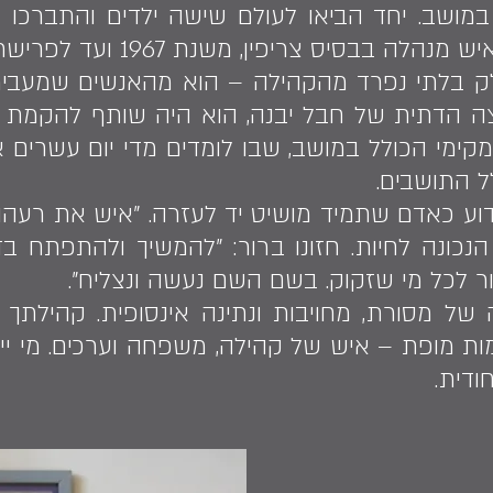
במושב. יחד הביאו לעולם שישה ילדים והתברכו
יס צריפין, משנת 1967 ועד לפרישתו בשנת 1993.
חלק בלתי נפרד מהקהילה – הוא מהאנשים שמעבי
ה הדתית של חבל יבנה, הוא היה שותף להקמת ב
ממקימי הכולל במושב, שבו לומדים מדי יום עשרי
ל התושבים.
דוע כאדם שתמיד מושיט יד לעזרה. "איש את רעהו יע
כונה לחיות. חזונו ברור: "להמשיך ולהתפתח ב
ור לכל מי שזקוק. בשם השם נעשה ונצליח".
של מסורת, מחויבות ונתינה אינסופית. קהילתך 
ת מופת – איש של קהילה, משפחה וערכים. מי יית
ודית.