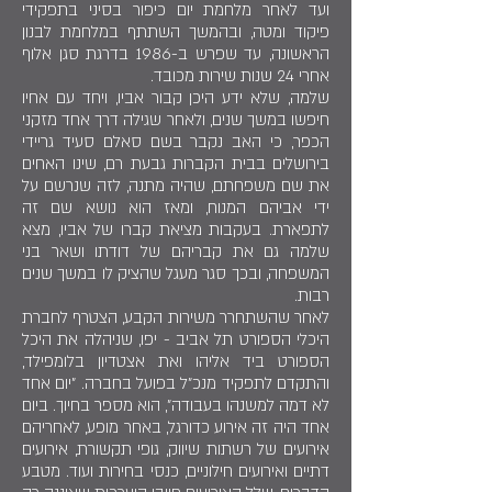
ועד לאחר מלחמת יום כיפור בסיני בתפקידי
פיקוד ומטה, ובהמשך השתתף במלחמת לבנון
הראשונה, עד שפרש ב-1986 בדרגת סגן אלוף
אחרי 24 שנות שירות מכובד.
שלמה, שלא ידע היכן קבור אביו, ויחד עם אחיו
חיפשו במשך שנים, ולאחר שגילה דרך אחד מזקני
הכפר, כי האב נקבר בשם סאלם סעיד גריידי
בירושלים בבית הקברות גבעת רם, שינו האחים
את שם משפחתם, שהיה מתנה, לזה שנרשם על
ידי אביהם המנוח, ומאז הוא נושא שם זה
לתפארת. בעקבות מציאת קברו של אביו, מצא
שלמה גם את קבריהם של דודתו ושאר בני
המשפחה, ובכך סגר מעגל שהציק לו במשך שנים
רבות.
לאחר שהשתחרר משירות הקבע, הצטרף לחברת
היכלי הספורט תל אביב - יפו, שניהלה את היכל
הספורט ביד אליהו ואת אצטדיון בלומפילד,
והתקדם לתפקיד מנכ"ל בפועל בחברה. "יום אחד
לא דמה למשנהו בעבודה", הוא מספר בחיוך. ביום
אחד היה זה אירוע כדורגל, באחר מופע, לאחריהם
אירועים של רשתות שיווק, גופי תקשורת, אירועים
דתיים ואירועים חילוניים, כנסי בחירות ועוד. מטבע