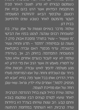
כשמקום קבורתו לא נודע. תושבי האזור סבלו
מהתקפות הפדאיון אשר הרגו בהם ובזזו את
רכושם, שלבסוף הביאו להחלטת המשפחה
לעקור מהמקום לאחר כשבע שנים ולהתיישב
בבית דגן.
שלמה מדבר בעיניים נוצצות על אמו, שרה, בת
למשפחת רבנים שנהגה לצטט בפניו את הביטוי
"מי שעשיר – עשיר בתורה" (מסכת אבות, פרק ד,
משנה ט) ובמילותיה: "תלמד – תדע ותחיה עשיר
בהשכלה, עדיף מכסף". האם עבדה בחקלאות
והמשפחה התפרנסה בדוחק רב, אך, בעידודה
שלמה לא יצא לעבוד כנערים אחרים, אלא שקד
על לימודיו. מאמץ זה אשר הניב את פרי הידע, לא
מנע משלמה להפוך לאיש עבודה. תכונות אלה
ביחד עם השכלתו ורוחה של אמו המרחפת מעליו
תדיר, הדריכו אותו בכל אשר פנה בחייו. "אבא לא
מפסיק ללמוד," אומרים עליו ילדיו, ונראה שאי-שם,
רוחה של אמו מחייכת לעצמה.
שלמה שירת כחייל וקצין בחיל ההנדסה הקרבית.
לאחר שיצא לקורס קצינים הבין שמקומו בצבא
וחתם קבע. רוב שנות שירותו בצה"ל היו ביחידות
שדה קרביות, הוא השתתף במלחמת ההתשה