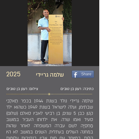
2025
שלמה גריידי
Share
כתיבה: רענן בן טובים
צילום: רענן בן טובים
שלמה גריידי נולד בשנת 1944 בכפר תַאלַבִּי
שבתימן, ועלה לישראל בשנת 1949 כשהוא ילד
קטן כבן 5 שנים, בן רביעי לאביו סאלם (שלום)
סעיד ואמו שרה. את ילדותו העביר במושב
מַחְסֵיָה לשם עברה המשפחה לאחר שהות
במחנה העולים בעתלית. השנים במושב לא היו
קלות, במיוחד עם מות אביו בנסיבות עלומות