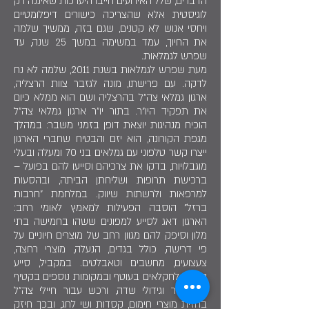
הדברים, שלל האירועים חייבו היערכות שאיננה רק
לוגיסטית אלא שהצריכה כישורים דיפלומטיים
ויחסי אנוש לא קטנים, שגם בזה, ממשיך שלמה
את החיוך, עמד במשימה במשך 25 שנה, עד
שפרש לגמלאות.
מעת שפרש לגמלאות בשנת 2011, שלמה לא נח
לדקה. עם פרישתו, מונה לגזבר צוות הרצליה,
ארגון גמלאי צה"ל בהרצליה ושם הוא ממלא כיום
את תפקיד היו"ר. בתור יו"ר ארגון גמלאי צה"ל
הוכיח מנהיגות יוצאת דופן בזמני משבר: במהלך
מגפת הקורונה, הוא יזם והבטיח שחברי הארגון
ייצרו קשר טלפוני עם גמלאים בני 70 ומעלה ובעלי
מוגבלויות, בדקו את צרכיהם וסייעו להם בפועל –
ברכישת תרופות ושליחתן הביתה, ובהסעות
למרפאות ולרשתות שיווק. במלחמת "חרבות
ברזל" הוסבה הפעילות למאמץ לאומי רחב:
הארגון דאג לסייע למפונים ששהו בחמישה בתי
מלון וסיפק להם מגוון רחב של מוצרים חיוניים על
פי דרישה, כולל בגדים, הנעלה, מוצרי רחצה,
צעצועים, מחשבים וטאבלטים. במקביל, סייע
הארגון לחקלאים בעוטף ובמקומות נוספים בקטיף
פרי הדר וגידולי שדה, ורכש עבור חיילי צה"ל
בחזית מוצרי חימום, קסדות ושי לחג, ובכך חיזק