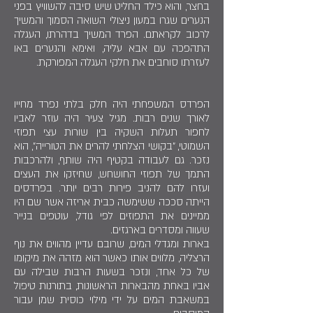
בחצר, והוא כילד החליט שיש סיבה להשוויץ בפני
הנערים שגרו במעון ניצולי השואה הסמוך והמשיך
לרכוב לקראתם. הפרד המשיך בדהרתו, העגלה
התהפכה עם אבא עליה, ואימא והנערים באו
לעזרתו סוחבים את חלקי העגלה המפורקת.
הפרדס המשפחתי היה חלק בלתי נפרד מחייו
לאורך שנים רבות. מגיל צעיר היה עוזר לאביו
לחפור תעלות השקיה בין שורות עצי תפוזי
השמוטי, "בקושי הצלחתי להרים את הטורייה", הוא
נזכר. גם לעבודה בקטיף היה שותף, ולהרכבות
התמך של תפוזי החושחש, שחיזקו את העצים
ועזרו להם להניב פירות רבים יותר. בפרדסים
הייתה סככה ששימשה כבית אריזה אשר שם היו
ממיינים את התפוזים לפי גודל, עוטפים בנייר
שעווה ומסדרים בארגזים.
בארות ומגדלי המים, שרובם עדיין מהווים את נוף
הרצליה, מלווים אותו כאשר הוא מזהה את מיקומו
של כל אחד, ונזכר בשעות הרבות שבילה עם
אביו באחת מהבארות הראשונות, בתורנות טיפול
במשאבת המים על ידי מילוי כוסית שמן עבור