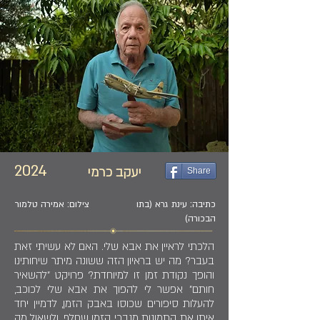
2024
יעקב כרמי
Share
כתיבה: עינת גרא (בתו
צילום: אמירה טלמור
הבכורה)
הלכתי לראיין את אבא שלי. האם לא עשיתי זאת
בעבר? מה יש בראיון הזה ששונה מיתר שיחותינו
והופך נקודת זמן זו למיוחדת? פרויקט "להשאיר
חותם" אפשר לי להפוך את אבא שלי לכוכב,
להעלות סיפורים שכוסו באבק הזמן, לדמיין יחד
איתו את התמונות מנבכי הזמן שחלף, ולשאול מה