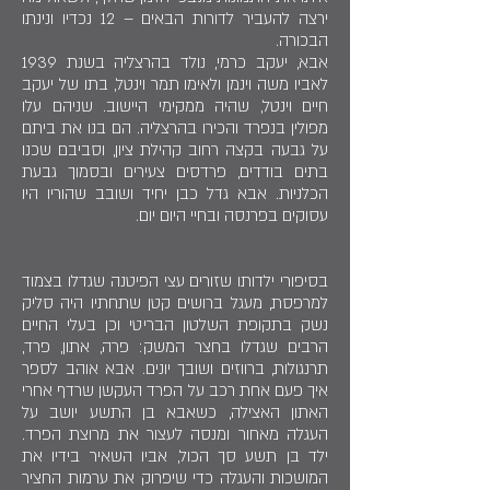
ירצה להעביר לדורות הבאים – 12 נכדיו ונינתו
הבכורה.
אבא, יעקב כרמי, נולד בהרצליה בשנת 1939
לאביו משה וינמן ולאימו תמר וינטל, בתו של יעקב
חיים וינטל, שהיה ממקימי היישוב. שניהם עלו
מפולין בנפרד והכירו בהרצליה. הם בנו את ביתם
על גבעה בקצה רחוב קהילת ציון, וסביבם שכנו
בתים בודדים, פרדסים צעירים ובסמוך גבעת
הכלניות. אבא גדל כבן יחיד ושובב שהוריו היו
עסוקים בפרנסה ובחיי היום יום.
בסיפורי ילדותו שזורים עצי הפיטנה שגדלו בצמוד
למרפסת, מעגל ברושים קטן שתחתיו היה סליק
נשק בתקופת השלטון הבריטי וכן בעלי החיים
הרבים שגדלו בחצר המשק: פרה, אתון, פרד,
תרנגולות, ברווזים ושובך יונים. אבא אוהב לספר
איך פעם אחת רכב על הפרד העקשן שרדף אחרי
האתון האצילה, כשאבא בן התשע יושב על
העגלה מאחור ומנסה לעצור את מרוצת הפרד.
ילד בן תשע סך הכול, אביו השאיר בידיו את
המושכות והעגלה כדי שיפרוק את ערמות החציר