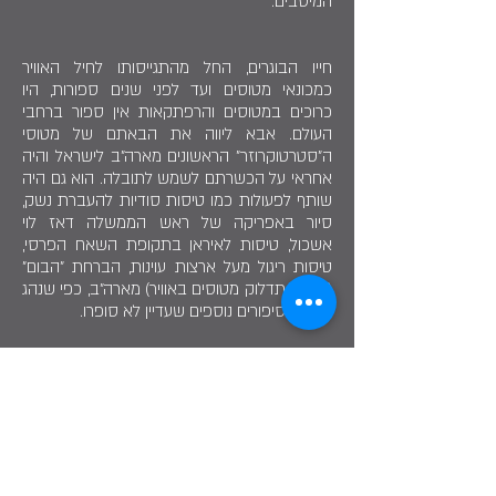
המיסבים.
חייו הבוגרים, החל מהתגייסותו לחיל האוויר
כמכונאי מטוסים ועד לפני שנים ספורות, היו
כרוכים במטוסים והרפתקאות אין ספור ברחבי
העולם. אבא ליווה את הבאתם של מטוסי
ה"סטרטוקרוזר" הראשונים מארה"ב לישראל והיה
אחראי על הכשרתם לשמש לתובלה. הוא גם היה
שותף לפעולות כמו טיסות סודיות להעברת נשק,
סיור באפריקה של ראש הממשלה דאז לוי
אשכול, טיסות לאיראן בתקופת השאח הפרסי,
טיסות ריגול מעל ארצות עוינות, הברחת "הבום"
(אביזר תדלוק מטוסים באוויר) מארה"ב, כפי שנהג
לספר, וסיפורים נוספים שעדיין לא סופרו.
אבא היה נשוי לאימי ציונה ז"ל. נולדנו אני עינת,
אחותי רונית ואחי מוטי. הוא נישא בשנית ליהודית
וממנה נולדו לו שתי הבנות עדי וחן. כולנו גרים
בהרצליה.