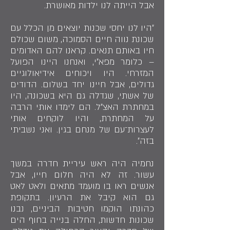
אבל הייתה לנו ילדות מאושרת.
״היו לנו יחסי שכנות יוצאים מן הכלל עם
שכונת נווה חיים הסמוכה, משום שכולם
חיו באותם תנאים. קראנו להם האדומים
– כלומר מפא״י, ואנחנו היינו הפועל
המזרחי. היו ויכוחים אידיאולוגיים
גדולים, אבל חיינו יחד בשלום. הדודים
של אשתי, שגדלה גם היא בשכונה, היו
במחתרת האצ״ל. הם לימדו אותי הרבה
על המחתרת, והיו לוקחים אותי
לעצרות־עם של מנחם בגין. ואני נשביתי
בזה״.
נחמיה היה ראש עיריית חדרה במשך
עשור. זה לא היה חלום חייו, אבל
אנשים ראו בו מועמד מתאים ולאט לאט
גם הוא קיבל את הרעיון. בתקופת
כהונתו הוקמו חטיבות הביניים, נבנו
שכונות חדשות, החלה בנייה בחוף הים