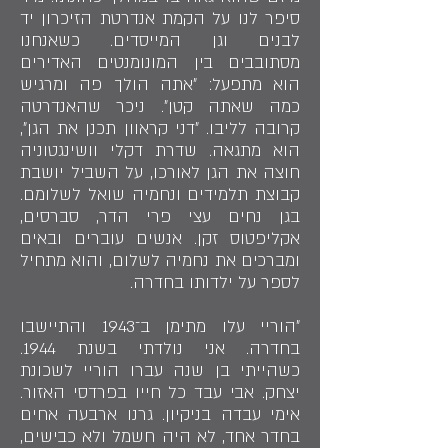
סיפר לנו על הקמת אנדרטת הזיכרון יד
לבנים וגן המייסדים. כשאנחנו
מסתובבים בין המונומנטים האדירים
הוא מתפעל: ״אתה הולך פה ומרגיש
כמה שאתה קטן״. ניכר שהאנדרטה
קרובה לליבו. ״דני קראוון תכנן את הגן״,
הוא מתגאה. שדרת דקלי וושינגטוניה
חוצה את הגן לאורכו, על השביל יושבת
קבוצת תלמידים ונחמיה שואל לשלומם.
בגן נחים עצי פרי הדר, סברסים,
אקליפטוס זקן. אנשים עוברים ובאים
ומברכים את נחמיה לשלום, והוא מתחיל
לספר על ילדותו בחדרה.
״הוריי עלו מתימן ב־1943 והתיישבו
בחדרה. אני נולדתי בשנת 1944.
כשהייתי בן שנה עברו הוריי לשכונת
יצחק. אבי עבד כל חייו בפרדסי האזור.
אימי עבדה בניקיון. גרנו ארבעה אחים
בחדר אחד, לא היה חשמל ולא כבישים,