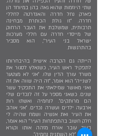
של חדרה והעיר הכפילה את גודלה.
שתי היוזמות שהוא גאה בהן במיוחד הן
פארק נחל חדרה והאנדרטה לחללי
חדרה. ״זו גולת הכותרת מבחינה
תרבותית, שמשלבת את העבר הרחוק
של מייסדי חדרה עם חללי מערכות
ישראל בני העיר״, הוא מסביר
בהתרגשות.
הייתה גם הקרבה אישית בהיבחרותו
לתפקיד ראש העיר, כשנאלץ לסגור את
משרד עורך הדין שלו. ״אני לא מצטער
לשנייה״ הוא אומר, ״זה היה שווה את זה
ואני מאושר שמילאתי את התפקיד עשר
שנים. כשאני מספר על זה לנכדים שלי
הם מרותקים״. לנחמיה ואשתו רות
ארבעה ילדים ועשרה נכדים. ״אני אוהב
את העיר ואת אנשיה ושמח שהיה לי
חלק חשוב בהתפתחות העיר״ הוא אומר,
בעוד עובר אורח מזהה אותו וקורא
מרחוק ״לא השתנית נחמיה״.