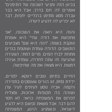
בכיוון הזה ותגיעי לשכונה של התימנים״
אומרים לה. חם בדרך, אבל היא כבר
עברה מסע מתימן ברגליים יחפות, דבר
לא יפריע לה להגיע ליעדה.
והנה היא רואה את השכונה. ״אני
מחפשת את דודה שלי״ היא אומרת
ונוקבת בשמה. ״הנה היא שם״ מצביעים
התושבים. הדודה עומדת ושוטפת בגדים
מתחת לברז המים. מרים דמתי, הצעירה
שהגיעה זה עתה לחדרה, עומדת ועיניה
דמעות. היא מצאה את מה שחיפשה.
החיים בתימן טובים דווקא. למרים,
ילידת 1931, זוג הורים שעוסקים בתפירה
ורקמה. אביה נוסע לעיתים לעיר עדן
ושוהה בה תקופות ארוכות, ומצליח
לפרנס את המשפחה כראוי. לא חסר
להם דבר. אבל משאת נפשם היא להגיע
לישראל, וכשמגיע הרגע, המשפחה