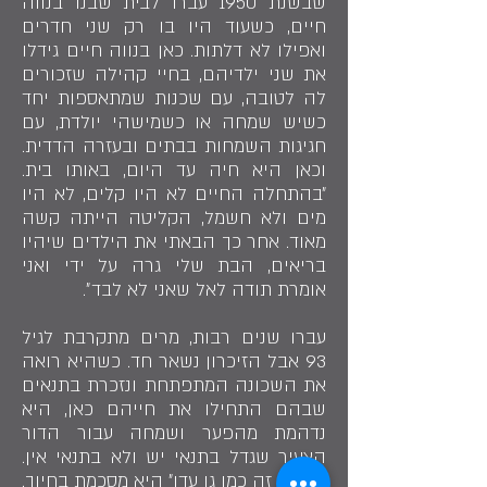
שבשנת 1950 עברו לבית שבנו בנווה
חיים, כשעוד היו בו רק שני חדרים
ואפילו לא דלתות. כאן בנווה חיים גידלו
את שני ילדיהם, בחיי קהילה שזכורים
לה לטובה, עם שכנות שמתאספות יחד
כשיש שמחה או כשמישהי יולדת, עם
חגיגות השמחות בבתים ובעזרה הדדית.
וכאן היא חיה עד היום, באותו בית.
״בהתחלה החיים לא היו קלים, לא היו
מים ולא חשמל, הקליטה הייתה קשה
מאוד. אחר כך הבאתי את הילדים שיהיו
בריאים, הבת שלי גרה על ידי ואני
אומרת תודה לאל שאני לא לבד״.
עברו שנים רבות, מרים מתקרבת לגיל
93 אבל הזיכרון נשאר חד. כשהיא רואה
את השכונה המתפתחת ונזכרת בתנאים
שבהם התחילו את חייהם כאן, היא
נדהמת מהפער ושמחה עבור הדור
הצעיר שגדל בתנאי יש ולא בתנאי אין.
״עכשיו זה כמו גן עדן״ היא מסכמת בחיוך.