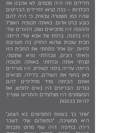
חלילים וזה היה מקסים. לא אהבנו את
הכלניות – ככה קראו לחיילים הבריטים
שהיו כמו משטרה צבאית, כי היה להם
כובע ברט אדום. באותה תקופה האצ״ל
וההגנה היו מחביאים נשק. ההורים שלי
היו בהגנה. ברפת של אבא שלי הייתה
חבית ענקית שהוא החזיק בה תערובת
לחיות. יום אחד פתחתי את החבית הזו
וראיתי רובים, ונבהלתי נורא. שתקתי,
סגרתי אותה וברחתי. באותה תקופה
הייתה עלייה בלתי לגאלית. היו מורידים
כאן בחוף את העולים, בלילה, מביאים
אותם הביתה ומיד מחליפים להם
בגדים. הבריטים היו באים לחפש, ואז
הפעמונים היו מצלצלים והתריעו שצריך
להיות בכוננות.
״אחר כך בשנות החמישים בא הצנע,״
היא ממשיכה, ״התשלום שלי לשכר
דירה בחיפה היה עוף מרוט ותבנית