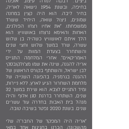
ביצים״. רבקה למדה עיצוב אופנה
בחיפה, ובשנת 1954 נישאה לאריה,
בחיר ליבה. הוא היה קצין במחנה
שמונים, ניצול שואה, היחיד ששרד
ממשפחתו. ״את אחיו רצחו הפולנים,
האחות והאימא נרצחו באושוויץ. הוא
הלך איתם לאושוויץ כשהיה בן שלוש
עשרה, שרד במשך שלוש וחצי שנים
והשתחרר בצעדת המוות על ידי
האמריקאים״. אחרי המלחמה התגייס
אריה להגנה, שינה את שמו מצ׳ולקובסקי
לבן ישראל, והשתתף בקורס הראשון של
ההגנה בגרמניה. בהפוגה השנייה של
מלחמת השחרור הגיע לארץ, ללא ניירות,
ומיד התגייס לצבא. הוא שירת במשך 32
שנים, השתחרר בדרגת סגן אלוף והיה
מנהל בית האבות בחדרה עוד עשרים
שנים. בשנת 2020 נפטר בשיבה טובה.
״אריה היה המפקד של החבר׳ה שלי
מהשכונה. הכרנו בחגיגות אחד במאי