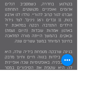
בקולנוע בחדרה, כשמסביב דגלים
אדומים ואופניים מקושטים. התחתנו
ועברנו לגור קרוב להוריי. נולדו לנו ארבע
בנות, 11 נכדים ו־16 נינים״. לצד גידול
הילדים התנדבה רבקה במלאכת יד
בארגון אמהות עובדות (היום נעמת)
ובאקים. בהמשך הייתה מורה למלאכה
בחינוך המיוחד במשך עשרים שנה.
בגינה שרבקה מטפחת בידיה שלה, היא
נזכרת בילדות בנווה חיים וחיוך מדבק
עולה בפניה. באופטימיות שכה אופיינית
לה היא עוטפת את הסיפורים במסר
פשוט: ״תרכיבו את המשקפיים עם
העדשות הוורודות. תמיד יש זמנים
קשים, עברנו אותם ונעבור גם עכשיו״.
שתף בסיפור