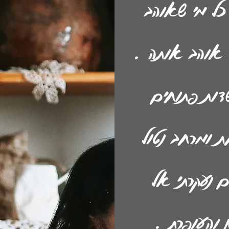
 כל מי שאוהב
 אוהב אותה .
שדות פתוחים
 ומרחב נטול
 נעקרתי אל
 והעופרת .