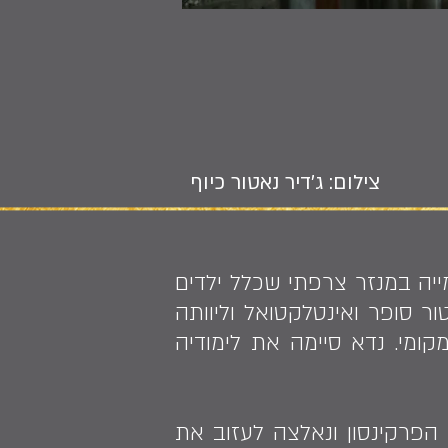
צילום: ג'דיר נאטור כיוף
195. בגיל 7 נשלחה ללמוד בפנימייה במנזר צרפתי שכלל ילדים
ור סופר ואינטלקטואל וליוותה
ומי. נדא סיימה את לימודיה
לת הפרקינסון ונאלצה לעזוב את