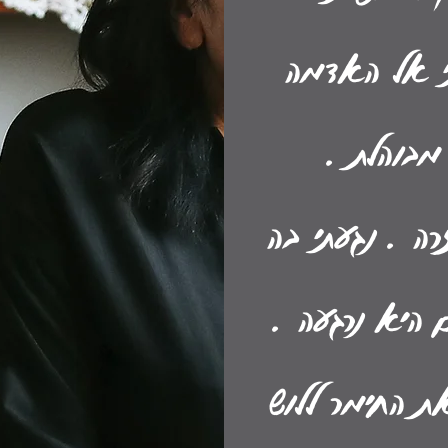
י אל האדמה
מבוהלת .
רה . נגעתי בה
ם היא נרגעה .
את החימר ללוש