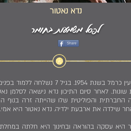
נדא נאטור
לפסל משמעות בחומר
Share
נדא נאטור נולדה בקיבוץ עין כרמל בשנת 4
 שונות. לאחר סיום התיכון נדא נישאה לסלמן נאט
 החברתית והפוליטית שלו שהייתה זרה בנוף המק
חר שילדה את ארבעת ילדיה. נדא נאטור היא אמי.
חייה כאשר היא עסקה בהוראה ובחינוך היא חלתה במח