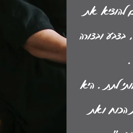
ם להוציא את
 בצבע ובצורה
.
תי לתת . היא
ת הכוח ואת