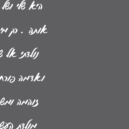
היא שלי ושל
אותה . רק מי
נולדתי אל 
ואדמה פורחת
זוהמה ומשם
מולדת העשן