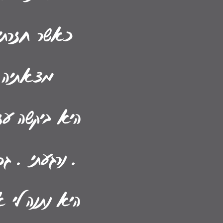
כאשר חזרת
מצאתיה 
היא ביקשה עז
. נרגעתי . ג
היא נתנה לי 