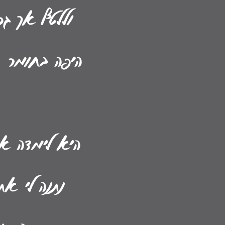
וללטף אך ג
היפה בחומר ,
היא לימדה או
נתנה לי א