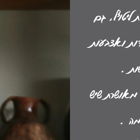
 ליטוף, גם
דות ואצבעות
ות .
 מאושרת שיש
ה .