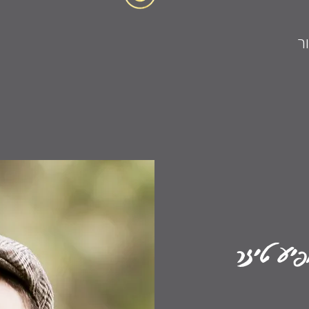
ר
יע טיזר