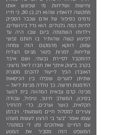
נחישות ושליחות. מי שפוגש אותו
מתקשה להאמין שהוא רק בן 30, כי חייו
נדמים כסיפור של אדם שכבר הספיק
לחיות כמה גלגולים. הוא גדל בירושלים,
וילדותו השתנתה ביום שבו היה עד
לפיגוע קשה שהותיר בו חותם נפשי
עמוק. דווקא מהמקום הזה צמחה
שליחות. למרות פטור מגיוס הצליח
להתקבל לסיירת גבעתי, ושם איבד
בקרב ב"צוק איתן" את חברו ליאל גדעוני.
האובדן הפך לייעוד: להקים מסגרת
שתיתן לנערים שנפלו בין הכיסאות
הזדמנות חדשה. כך נולדה מכינת ליאל —
מכינה קדם צבאית המהווה בית לנוער
בסיכון, המשלב חינוך, טיפול, עבודה
חקלאית, כושר וערכים, כדי להחזיר
צעירים למסלול חיים משמעותי. ויברמן
עצמו אומר: "בער בי הרצון לעשות משהו
עם החיים שאלוקים נתן לי במתנה".
המשפט הזה מסביר את המנוע