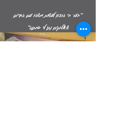
"בער בי הרצון לעשות משהו עם החיים
שאלוקים נתן לי במתנה"
בצלאל ויברמן