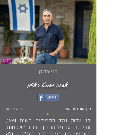
בני צדוק
אהבה ממבט ראשון
Share
קרן-אור רוזנבאום
ברכה סיימון
בני צדוק נולד בהרצליה בשנת 1961,
וגדל שם עד גיל 18 בין חבריו ומשפחתו.
כשהגיע זמן הגיוס, בחר בנח"ל – ולא