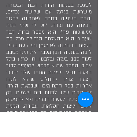
לשגשג בבקעת הירדן: הבת הבכורה
מושרשת בגלגל עם שלושה נכדים,
והבת השנייה בחרה לאחרונה לחזור
הביתה עם נכדה. "יש לי שתי בנות
ממשיכות פה", הוא מספר ברוך, דבר
שעבורו הוא ההצלחה הגדולה מכל, בת
נוספת התחתנה לא מזמן וחיה עם בחיר
ליבה בנתניה, הבן מעביר את זמנו מסבב
לעוד סבב בעזה ובלבנון וחי כרגע בתל
אביב. המסר שהוא מבקש להעביר לדור
הצעיר נובע ישירות מחייו שלו: "הדור
הצעיר צריך להחליט שהוא לוקח
אחריות בכל התחומים ושבקעת הירדן
זה הבית שלו. לבנות בית ולצמוח. רק
ככה אפשר לעשות דברים ולא להפסיק
ליזום וליצור. חקלאות, עבודה, הקמת
משפחה, לבנות בית, כדי להשאיר חותם
ואת הרושם שזה המקום שלנו".
שתף בסיפור