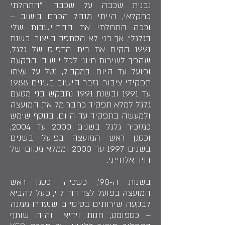
נבנית שכבה על שכבה. "התחלתי
כחקלאי, הייתי מנהל הכרם בישוב –
וככה התחלתי את ההתיישבות שלי
בגלגל". אך בני לא הסתפק בייצור. בשנת
1991 הקים את בית הדפוס של גלגל,
שהפך לשירות חיוני לכל יישובי הבקעה
ופועל עד היום. במקביל, נטל על עצמו
תפקידי ציבור: גזבר הישוב בשנים 1988
עד 1991 ובשנת 1991 נתבקש בני מטעם
גלגל למלא תפקיד כחבר מליאת המועצה
ולמעשה בתפקיד עד היום. בנוסף שימש
כמזכיר גלגל בשנים 2000 עד 2004,
וכסגן ראש המועצה בפועל בשנים
בשנים 1997 עד 2000 וממלא מקום של
דויד אלחייני.
בשנות ה-90', כשכיהן כסגן ראש
המועצה בפועל לצד דוד לוי, פעל להביא
לבקעה שירותים בסיסיים שנעדרו ממנה
– כספומט, חנות וידיאו, והיה שותף