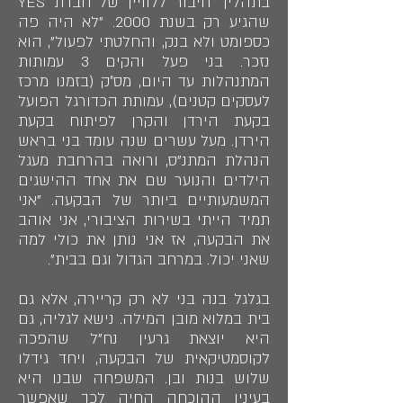
בתהליך חיבור ללוויין של חברת YES
שהגיע רק בשנת 2000. "לא היה פה
כספומט ולא בנק, והחלטתי לפעול", הוא
נזכר. בני פעל והקים 3 עמותות
המתנהלות עד היום, מס״ק (בזמנו מרכז
לעסקים קטנים), עמותת הכדורגל הפועל
בקעת הירדן והקרן לפיתוח בקעת
הירדן. מעל עשרים שנה עומד בני בראש
הנהלת המתנ"ס, ורואה בהרחבת מעגל
הילדים והנוער שם את אחד ההישגים
המשמעותיים ביותר של הבקעה. "אני
תמיד הייתי בשירות הציבורי, אני אוהב
את הבקעה, אז אני נותן את כולי למה
שאני יכול. במרחב הגדול וגם בבית".
בגלגל בנה בני לא רק קריירה, אלא גם
בית במלוא מובן המילה. נישא לגליה, גם
היא יוצאת גרעין נח"ל שהפכה
לקוסמטיקאית של הבקעה, ויחד גידלו
שלוש בנות ובן. המשפחה שבנו היא
בעיניו ההוכחה החיה לכך שאפשר