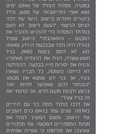
במקרה. מסלול הנח"ל של אותם ימים
נשא אופי התיישבותי של ממש, וכלל
ביקורים חוזרים ביישוב היעד עוד לפני
הגיוס הרשמי. "הגענו לישוב לא פעם
במהלך המסלול כדי להרגיש ולהכיר את
המקום – והתאהבתי". הישוב שנפל
בגורלו היה גלגל שבבקעת הירדן, ומאותו
רגע לא הסס. בשנת 1980, בגיל
תשע-עשרה, הניח את הרצליה מאחוריו
והניח את יסודות חייו בבקעה. ההחלטה
לא הייתה פשוטה, כל חבריו נשארו
בעיר, אך בני ידע שמצא את מקומו.
"הוכחתי להם שאפשר לחיות יותר
ברוגע ולבנות מקום חדש. אני קלטתי את
זה בגיל צעיר".
את דרכו בגלגל פתח בני עם הידיים
באדמה. שנים עמד בראש כרם הענבים
של הישוב, ומשם המשיך לנהל את
מפעל המספריים המקומי, שני תפקידים
שעיצבו את תפיסתו כי עשייה אמיתית