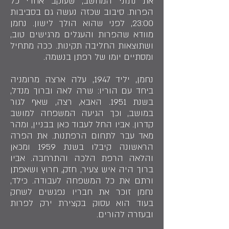
את נתוני המחשב, שעוקב אחרי כל
הפרות. סיבוב שכזה נעשה גם בסביבות
23:00, לפני שהוא הולך לישון. נחמן
מוודא שהפרות והעגלים מרגישים טוב,
ושתוצאות החליבה תקינות. ככה מתחיל
ומסתיים יומו של רפתן בנשמה.
נחמן, יליד 1947, עלה ארצה מרומניה
ביחד עם הוריו: שרה לאה וברוך מנדל,
בשנת 1951. האבא, רצה, שאף לגור
במושב, וכך הגיעה המשפחה למושב
קדרון. אביו החל לעבוד כאן בבניין, ומהר
מאד עבר לתחום הרפתנות. את הפרה
הראשונה קיבלו בשנת 1959 ומכאן
והלאה הרפת הלכה והתרחבה. אביו
ברוך היה איש צעיר, חזק, חרוץ ושאפתן
ורתם את כל המשפחה לעבודה. כילד,
נחמן זוכר את חבריו נפגשים לשחק
בעוד הוא עסוק בקצירת ירק לפרות
ובעזרה להורים.