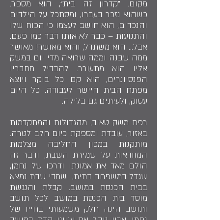
מקום. "קדרון זה בית", הוא מספר.
כשהוא נזכר בעברו, ומסתכל על הילדים
והנכדים, הוא חושב לעצמו כי הכוח שלו
והתנועות – כבר לא אותו דבר כמו פעם.
אבל... הוא משתדל, והוא מאושר! מאושר
ממה שבנה וממה שרואה מדי יום במשק
אליו הוא מתעורר. להבדיל מחבריו
הפנסיונרים, הוא קם כל בוקר ויוצא
מפתח הבית היישר לעבודה. כל היום
עסוק, ולעיתים גם בלילה.
רפת משק טאוב, מהגדולות והמתקדמות
באזור, עובדת ומספקת כיום חלב לטרה.
מותקנות במכון החליבה מצלמות
המוודאות על שמירת השבת, ודבר זה
הולם מאד את אמונתו ודרכו של נחמן,
שגדל במשפחה דתית, ושמדי שבת נמצא
בבית הכנסת במושב. קבלת והנגשת
מוסד בית הכנסת במושב לכל תושב
ותושב הינה חלק משמעותי בחייו של
נחמן. אביו ניהל את ענייני הדת במושב