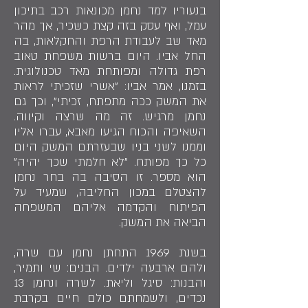
בנעוריו למד נחמן מכונאות רכב בתיכון
עמל, ואף עסק בזה קצת כשכיר, אך מהר
מאד שב לעבודת הרפת והחקלאות, בה
החל אביו. היום ברשות משפחת טאוב
רפת גדולה ומפותחת מאד טכנולוגית.
בזמנו, אמר אביו: "אשרי שזכיתי לראות
את המשק ככה מתפתח, זכיתי", וכך גם
נחמן מרגיש. זה מה שרצה וקיווה.
השאיפה והכוח הגיעו מאבא, עברו אליו
וממנו לשני בניו שבעזרתם המשק היום
כל כך מפותח. "לא חלמתי שכך יהיה"
הוא מספר. זו הסיבה בה בחר נחמן
להצטלם במכון החליבה, שמעיד על
הפיתוח והקדמה אליהם המשפחה
הביאה את המשק.
בשנת 1969 התחתן נחמן עם שרה,
ולהם ארבעה ילדים. הבנים: שי ותמיר,
והבנות: סיגל וליאת. לשרה ונחמן 13
נכדים, ולשמחתם כולם חיים בקרבת