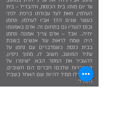
עד יום מותו: בית הכנסת, ולהבדיל – בית
העלמין, וזאת לצד עבודתו ברפת. לפני
כעשר שנים הלך אביו לעולמו, ונחמן
נכנס לנעליו גם בתחום זה. אדם באמונתו
יחיה... אבל – אדם צריך אמונה ונחמן
היה שמח לראות עוד אנשים בשבת
בבית כנסת. כשמדברים עם נחמן על
עתיד המושב, חשוב לו, מתוך ניסיון,
להעביר את המסר הבא: "שימרו על
החברויות שלכם! חברים הם חשובים,
והשתדלו תמיד להיות שם האחד בשביל
השני!".
"רפת משק טאוב, היא מהגדולות והמתקדמות
באזור"