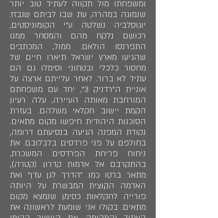
ומשפחתו מול תקווה לעתיד טוב יותר
שנמוגה במהרה, עת שבו לביתם שנבזז.
יוגוסלביה נשלטה ע"י הקומוניסטים,
רכושם נלקח מהם והמסחר ממנו
התפרנסו הולאם. ממול, המכתבים
שהגיעו מארץ ישראל תיארו חיים של
מחסור כלכלי ובטחוני וסימלו גם הם
עתיד לא ברור. לאחר עלייתם ארצה על
אוניית ה"רדניק 3", יחד עם משפחתם
המורחבת מאותה העיירה, עלה רעיון
הקמת יישוב חקלאי משלהם. בעזרת
הסוכנות היהודית חיפשו מקום מתאים.
נקודת המפנה הגיעה בנסיעתם דרומה,
בחולפם על פני פרדסים בלבלובם. את
ניחוח פריחת הפרדסים המשכרת,
בהתקרבם אל אדמות קדרון (קטרה),
מתאר ברטו כמו "הדרך לגן עדן" ואת
האדמה הקוצית המבשרת על היותה
פורייה לחקלאות כסימן שנמצא מקום
מתאים. בקולו אני שומעת לראשונה את
העתיד והתקומה. את היישוב הקימו