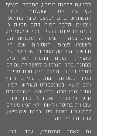
בהגיעם למחנה הריכוז, התקבלו בצריף
נקי עם מיטות ומקלחות במטרה
להשתמש בהם "במצב טוב" בחילופי
שבויים. הדבר הפיח בהם תקווה כי
הגרמנים אינם נוראים כפי שמספרים,
אולם במהרה הגיעה ההתפכחות והם
הועברו לצריפי האסירים, שם חיו
חודשים מול הקרמטוריום שהשמיד את
שאריות המתים. בהעדר תאי גזים
במחנה, בחרו הגרמנים לפעול להשמידם
בחולי ובקור, והמוות היה נוכח סביבם
תמיד. כשפונה המחנה, עתידם נחרץ
והם הוצאו בטרנספורט השלישי לכיוון
מחנה ההשמדה טרזינשטט. הטרנספורט
נודע כ"רכבת האבודה" כיוון שנדד
שבועות בחוסר וודאות ולא הגיע מעולם
למחוזותיו בזכות פסי רכבת שהופצצו,
עד תום המלחמה.
גם לאחר המלחמה, עמדו ברטו