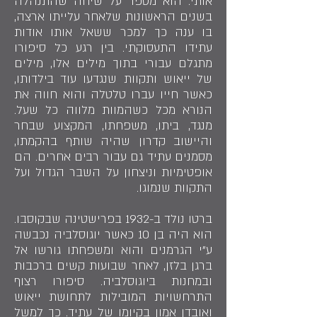
אותי. הוא מספר על שיחה שהתנהלה
בשנים הראשונות שלאחר עלייתו ארצה,
בו ענה כך למכר ששאל אותו אודות
עתידו התעסוקתי. בין רגע כל סיפורו
מתגלם עבורי בתוך מילים אלו, מילים
של ייאוש ותקוות שנגדעו עוד בילדותו,
כאשר חייו עברו טלטלה והוא חווה את
הנורא מכל כשהמוות מלווה כל שעל.
מנגד, ביתו, משפחתו, המקצוע שבחר
והיישוב קדרון שהיה שותף בהקמתו,
מסמנים עתיד גם עבור רבים אחרים. הם
אופטימיות וניצחון על השבר הגדול ועל
התקוות שנמוגו.
ברטו נולד ב-1932 בפרישטינה שבקוסבו.
הוא היה בן 10 כאשר יוגוסלביה נכבשה
ע"י הגרמנים והוא ומשפחתו גורשו אל
ברגן בלזן, לאחר שבועות קשים ברכבות
ובמחנות ביוגוסלביה. סיפורו רצוף
התרחשויות המובילות לתחושת ייאוש
ואובדן אמון בקיומו של עתיד. כך למשל