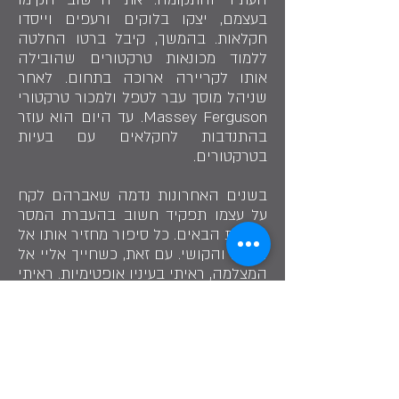
בעצמם, יצקו בלוקים ורעפים וייסדו
חקלאות. בהמשך, קיבל ברטו החלטה
ללמוד מכונאות טרקטורים שהובילה
אותו לקריירה ארוכה בתחום. לאחר
שניהל מוסך עבר לטפל ולמכור טרקטורי
Massey Ferguson. עד היום הוא עוזר
בהתנדבות לחקלאים עם בעיות
בטרקטורים.
בשנים האחרונות נדמה שאברהם לקח
על עצמו תפקיד חשוב בהעברת המסר
לדורות הבאים. כל סיפור מחזיר אותו אל
הכאב והקושי. עם זאת, כשחייך אליי אל
המצלמה, ראיתי בעיניו אופטימיות. ראיתי
אדם שעבר גיהינום ובנה עתיד חדש
עבורו ועבור רבים שחיים היום במושב.