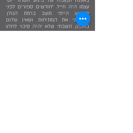
באותה תקופה של פיגוע הטרור יוסי
עצמו היה חייל. "חודשים ספורים לפני
הפיגוע הייתי מוצב ברמת הגולן.
הרגשתי את המתיחות ושאין שלום
באופק. חשבתי שלא יהיה סיכוי לחלץ
את הילדים האלה מבית הספר. אנחנו
אמנם לא מראים את הרגשות שלנו אבל
האירוע הזה מלווה אותנו כל החיים",
הוא מספר ומוסיף שמאז ששרה נרצחה
המשפחה ממשיכה לספר את סיפורה. "
הילדים שלי מכירים את כל פרטי הסיפור ותמיד
השתתפו בטקסי הזיכרון".
לסיפור הקודם >
< לסיפור הבא
לזכר שרה מדר ז"ל