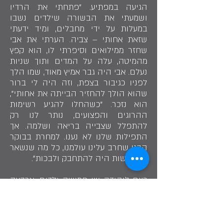
הגיעה במפתיע. "פתחתי את הרדיו
ושמעתי את הבשורה שילדים נשבו
במעלות על ידי מחבלים, ומיד ידעתי
שזאת אחותי – צביה. הערתי את אבי
שחזר ממילואים וסיפרתי לו, הוא קפץ
מהמיטה, עלה על המדים ותוך שניות
נעלם. אבי היה גבר אמיץ מאוד, שמו הלך
לפניו כגיבור בצפת, וזה היה לי ברור
שהוא הולך להחזיר הבייתה את אחותי",
הוא נזכר. "כשהחלו להגיע רשימות
ההרוגים והפצועים, נותר לנו רק
להתפלל שצבייה בריאה ושלמה. אך
התפילות שלנו לא נענו. למחרת בבוקר
הבנו שחרב עלינו עולמנו, כל מה שנשאר
לנו לעשות היה להתחבק ולבכות".
כיום ליהודה יש חמישה ילדים, ארבעה
נכדים ושתי נכדות. הוא בן 64, ועוד
שנתיים יפרוש לגמלאות. "הצלחתי
להקים בית בישראל ויש לי משפחה