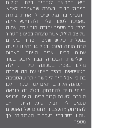
היא המריאה לגבהים בלתי רגילים
בניהול הבית ובעזרה שהעניקה לאמא.
הרגשתי בר מזל שיש לי אחות בוגרת
שאפשר לסמוך עליה ולהתייעץ איתה
בכל", כך מספר יהודה מור יוסף, אחיה
של צביה ז"ל, אשר נרצחה בפיגוע הטרור
במעלות. שלוש שנים הפרידו ביניהם
טרם מותה הטרגי בגיל 14. "היינו שישה
אחים בבית, צביה הייתה האחות
השלישית, הבכורה מבין ארבע בנות.
גדלנו בצפת בשכונה של הקהילה
הטוניסאית. תמיד חייתי עם מה שקרה
בתוכי, אבל היה לי קשה יותר שהסביבה
התנהגה אלינו בהתאם למה שקרה ולכן
הייתי חייב להתרחק. בגלל זה כנראה
סירבתי לשרת קרוב לבית והייתי מכונאי
טנקים ליד גבול סיני. הייתי חייב
להתרחק מהעצב והרחמים של האנשים
שהיו בסביבתי בעקבות הטרגדיה", כך
מספר.