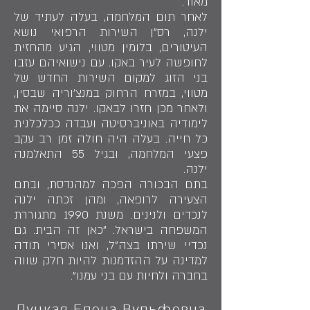
מאוד.
לאחר תום המלחמה, בעלה לעתיד של
ילנה, רס"ן השירות הרפואי נושא
העיטורים, בלומין מטווי, הגיע מהחזית
לחופשה לעיר באקו. עם נישואיהם עזבו
בני הזוג למקום השירות החדש של
מטווי, במזרח הרחוק במנצ'וריה שבסין,
ולאחר מכן חזרו לבאקו. ילנה סיימה את
לימודיה באוניברסיטה ועבדה ככלכלנית
כל חייה. בעלה היה חולה זמן רב עקב
פצעי המלחמה, ובגיל 55 התאלמנה
ילנה.
בתם הבכורה הפכה למהנדסת, ובתם
הצעירה לרופאה, ומהן זכתה ילנה
לנכדים ולנינים. משנת 1990 מתגוררת
המשפחה בישראל. "כאן זה הבית. גם
נכדיי שירתו בצה"ל, ואנו אסירי תודה
למדינה על ההזדמנות להיות חלק שווה
בחברה ולחיות עם בני עמנו".
Луцкая Елена Вульфовна