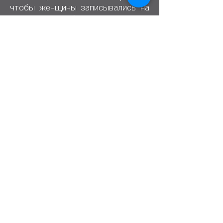
чтобы женщины записывались на
военную службу. Даже женская
форма поначалу была не для
меня», — говорит она, указывая на
свою фотографию в форме,
которую получила через
некоторое время.