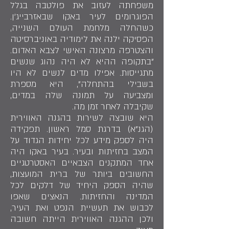
משפחתה לעזוב את פולטבה בגלל
הפוגרומים לעיר באקו שבאזרבייג'ן.
כשהחלה מלחמת העולם השנייה,
הפסיקה ילנה את לימודיה באוניברסיטה
והצטרפה מרצונה האישי לצבא האדום.
"בתקופה ההיא לא היה נהוג שנשים
מתגייסות. אפילו מדים לנשים לא היו
בשבילי בהתחלה", היא מספרת
ומצביעה על תמונה שלה במדים,
שקיבלה לאחר זמן מה.
היא שובצה לשירות בהגנה האווירית
(הגנ"א) בדרגת סמל ראשון. תפקידה
היה לספק מידע לכל יחידות הגדוד על
המצב בחזיתות ובעיר. בעיר באקו היה
אחד המתקנים הצבאיים האסטרטגיים
החשובים ביותר של ברית המועצות,
שהיה הספק היחיד של דלקים לכל
המדינה והחזיתות. הנאצים שאפו
לכבוש את תעשיית הנפט ואת העיר,
ולכן ההגנה האווירית הייתה חשובה