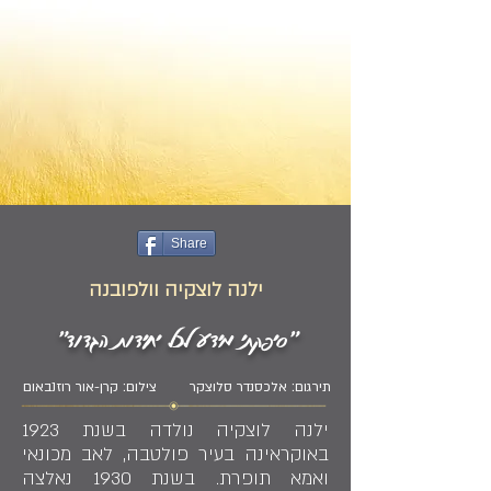
Share
ילנה לוצקיה וולפובנה
"סיפקתי מידע לכל יחידות הגדוד"
תירגום: אלכסנדר סלוצקר
צילום: קרן-אור רוזנבאום
ילנה לוצקיה נולדה בשנת 1923
באוקראינה בעיר פולטבה, לאב מכונאי
ואמא תופרת. בשנת 1930 נאלצה