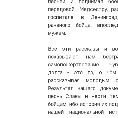
песней и поднимал бое
передовой. Медсестру, р
госпитале, в Ленингра
раненого бойца, впосле
мужем.
Все эти рассказы и во
показывают нам безгр
самопожертвование. Чу
долга - это то, о чём 
рассказывая молодым 
Результат нашего докуме
песнь Славы и Чести те
бойцам, ибо история их по
нашей национальной ис