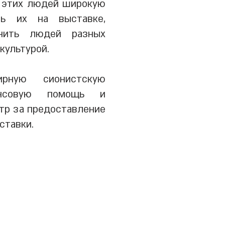
 этих людей широкую
ть их на выставке,
инить людей разных
культурой.
рную сионистскую
нсовую помощь и
тр за предоставление
ставки.