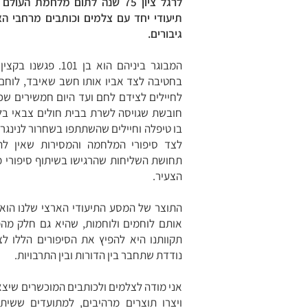
לרגל ציון 75 שנה לתום מלחמת הע
תיעודי יחד עם צלמים וכותבים מרחבי הא
גיבורים.
המבוגר ביניהם הוא בן 1
בחטיבה לצד אביו אותו חשב שאיבד, לוחם ו
לחיילים לצידם לחם ועד היום חמשירים שכת
חובשת שגויסה לשרת בבית חולים צבאי בלנ
בו טיפלה וחיילים שהשתתפו בשחרור לנינגר
לצד סיפורי המלחמה והמסירות שאין לה
תחושת השליחות שהרגישו בשיתוף סיפורי 
הצעיר.
התוצר של המסע התיעודי הארצי שלנו הוא
אותם לוחמים ולוחמות, שהיא גם חלק מהמ
תקוותנו היא להפיץ את הסיפורים הללו ל
נודדת שתחבר בין הדורות ובין התרבויות.
אני מודה לצלמים ולכותבים המוכשרים שיצא
ויצרו תוצרים מרהיבים, למתועדים ששיתפ