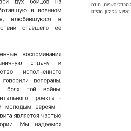
вой дух бойцов на
 הבדלי השפות. תודה
аботавшую в военном
סיוע במימון המיזם
де, влюбившуюся в
дствии ставшего ее
енные воспоминания
аничную отдачу и
вство исполненного
говорили ветераны,
о боях той войны.
нтального проекта -
м молодым евреям -
двига является частью
тории. Мы надеемся