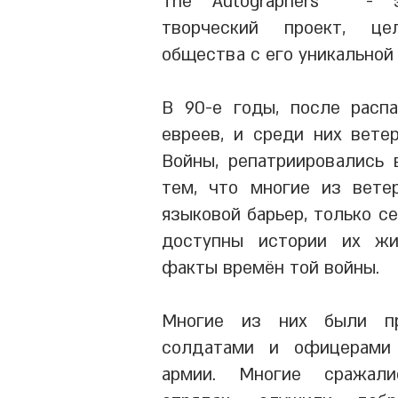
The Autographers " - 
творческий проект, це
общества с его уникальной
В 90-е годы, после расп
евреев, и среди них вете
Войны, репатриировались 
тем, что многие из вете
языковой барьер, только с
доступны истории их жи
факты времён той войны.
Многие из них были п
солдатами и офицерами
армии. Многие сражали