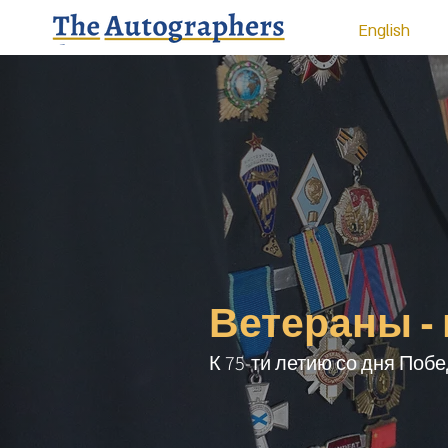
English
Ветераны -
К 75-ти летию со дня По