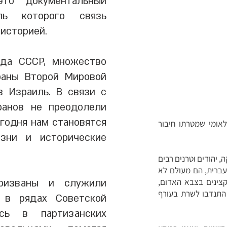
это документальный
ль которого связь
 историей.
ада СССР, множество
раны Второй Мировой
в Израиль. В связи с
ранов не преодолели
егодня нам становятся
לאומי שמטרתו חיבור
зни и исторические
רקה, יהודים וטרנים רבים
 עברית, הם מעולם לא
קצינים בצבא האדום,
ризваны и служили
 התנדבו לשרת בעורף
 в рядах Советской
сь в партизанских