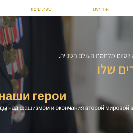
אודותינו
שעת סיפור
ים שלו
 наши герои
беды над фашизмом и окончания второй мировой 