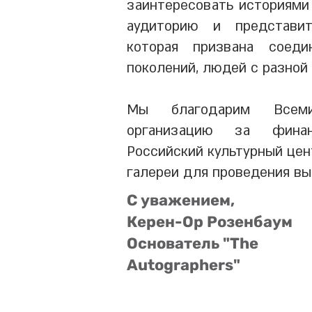
заинтересовать историями
аудиторию и представи
которая призвана соед
поколений, людей с разной 
Мы благодарим Всеми
организацию за фина
Российский культурный цен
галереи для проведения вы
С уважением,
Керен-Ор Розенбаум
Основатель "The
Autographers"