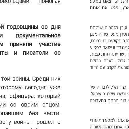
овольцами, помогая
ולם השנייה, יצאנו במסע
רץ, ופגשו את אותם
ой годовщины со дня
10. פגשנו בקצין וטרן מנהריה שנלחם
טרן מעכו שהיה מנגן
 документальное
ב חקוקים בזיכרונם,
ом приняли участие
ינגרד ונישאה לפצוע
енты и писатели со
ד, שהייתה תחת מצור.
 גבול, בערה בכולם
מורשת הקרב עם הדור
той войны. Среди них
 שיר הלל לגבורה של
оторому сегодня уже
ורשת שלנו בישראל.
на, офицера, который
ציבור הרחב בתערוכה
ии со своим отцом,
опавшим без вести.
ו אתנו למסע התיעודי
рогу войны прошел с
ו אתנו מההיסטוריה