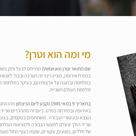
מי ומה הוא וטרן?
שם התואר וטרן (Veteran)
מתייחס לבעל ותק בשר
במזרח אירופה, מציין כינוי זה הערכה וכבוד לאנש
במלחמה ובהגנה על ארצותיהם, בעיקר במלחמה הג
מלחמת העולם השנייה.
בתאריך 9 במאי 1945 נקבע ליום הניצחון
וזהו החג
באירופה ובמזרחה בפרט. ביום זה מתהדרים שרידי ה
הצבא ובעיטורי הגבורה . משתתפים בטקסים, בצעדו
שריד הולך ונעלם למעשי הגבורה ולמוראות המלחמו
של חללים, נפגעים, עקורים, שקמו כעוף החול מעפ