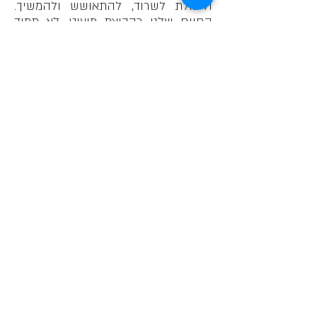
וליכולת לשרוד, להתאושש ולהמשיך.
החיים שלנו כקבוצת מיעוט, לא תמיד
מובנת, לעתים מאויימת, מלמדים אותנו
רגישות לסבל ולדיכוי באשר הוא,
ומאפשרים לנו לבנות קהילה מבוססת
סולידריות, הקשבה וחמלה - קהילה
האוחזת באנושיות גם כאשר ישנם כאלה
סביבה המתקשים לעשות זאת.
לסיפור הבא