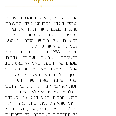
אני נינה הלוי, מייסדת ומרכזת שירות
"טרנס דולה" בפרויקט גילה להעצמה
טרנסית. במסגרת שירות זה אני מלווה
ומדריכה נשים טרנסיות בהליכים
רפואיים של מימוש מגדרי, כאמצעי
לבניית חוסן אישי וקהילתי.
נולדתי ב־1958 בחיפה, כבן ונכד בכור
במשפחה שורשית ועתירת גברים.
מוקדם מאד הבנתי שאני לא באמת בן,
אבל התאמצתי מאד "להיות כמו בן"
ובסך הכל זה מאד הצליח לי. זה היה
מעניין, מאתגר ומעצים. משהו תמיד היה
חסר, לא לגמרי מדוייק, וקינן בי החשש
שיגלו עלי, שידעו שאני לא באמת.
הרגע המכונן הגיע בגיל 45, כשכבר
הייתי נשואה לדגנית, ובתנו נעה הייתה
בת 4. בוקר אחד, ברגע אחד, זה הכה בי:
כל ההדחקות השתחררו, כל הזיכרונות