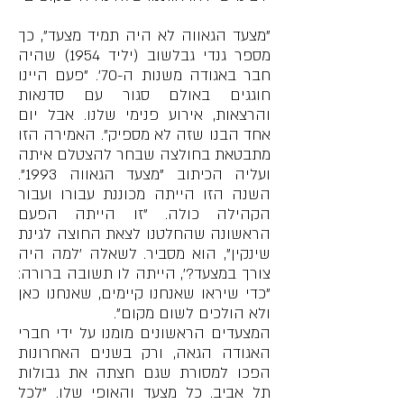
"מצעד הגאווה לא היה תמיד מצעד", כך
מספר גנדי גבלשוב (יליד 1954) שהיה
חבר באגודה משנות ה-70'. "פעם היינו
חוגגים באולם סגור עם סדנאות
והרצאות, אירוע פנימי שלנו. אבל יום
אחד הבנו שזה לא מספיק". האמירה הזו
מתבטאת בחולצה שבחר להצטלם איתה
ועליה הכיתוב "מצעד הגאווה 1993".
השנה הזו הייתה מכוננת עבורו ועבור
הקהילה כולה. "זו הייתה הפעם
הראשונה שהחלטנו לצאת החוצה לגינת
שינקין", הוא מסביר. לשאלה 'למה היה
צורך במצעד?', הייתה לו תשובה ברורה:
"כדי שיראו שאנחנו קיימים, שאנחנו כאן
ולא הולכים לשום מקום".
המצעדים הראשונים מומנו על ידי חברי
האגודה הגאה, ורק בשנים האחרונות
הפכו למסורת שגם חצתה את גבולות
תל אביב. כל מצעד והאופי שלו. "לכל