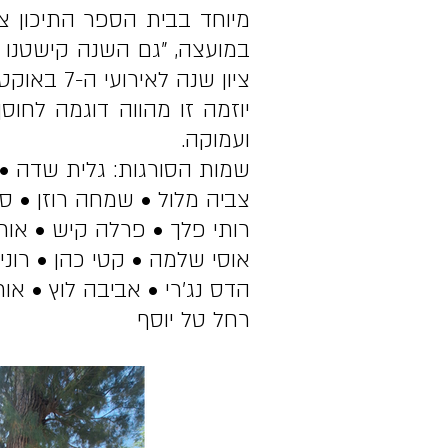
מיוחד בבית הספר התיכון צ
במועצה, "גם השנה קישטנו 
ציון שנה לאירועי ה-7 באוקטובר במועצה.
יוזמה זו מהווה דוגמה לחוס
ועמוקה.
שמות הסורגות: גלית שדה • 
צביה מלול • שמחה רוזן • סי
רותי פלך • פרלה קיש • אור
אוסי שלמה • קטי כהן • רונית
הדס נג'רי • אביבה לוץ • או
רחל טל יוסף