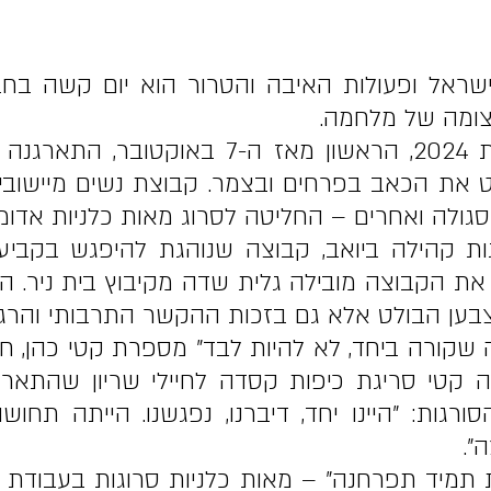
ת ישראל ופעולות האיבה והטרור הוא יום קשה ב
צומה של מלחמה.
לקראת יום הזיכרון של שנת 2024, הראשון מא
ת הכאב בפרחים ובצמר. קבוצת נשים מיישובי 
, סגולה ואחרים – החליטה לסרוג מאות כלניות אדומ
גות קהילה ביואב, קבוצה שנוהגת להיפגש בקביע
את הקבוצה מובילה גלית שדה מקיבוץ בית ניר. הכל
צבען הבולט אלא גם בזכות ההקשר התרבותי והרג
ה שקורה ביחד, לא להיות לבד" מספרת קטי כהן, 
קטי סריגת כיפות קסדה לחיילי שריון שהתארח
גות: "היינו יחד, דיברנו, נפגשנו. הייתה תחו
".
 תמיד תפרחנה" – מאות כלניות סרוגות בעבודת י