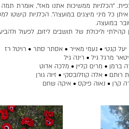
פית. "הכלניות ממשיכות אתנו מאז", אומרת תמה ל
איתן כל מיני מיצגים במועצה". הכלניות קישטו ל
ן קהילתי וליכולת של תושבים ליזום, לפעול ולהב
יעל קנטי • נעמי מאייר • אסתר סתר • רויטל רז
טאר מרגל גיל • רינה גיל
ה ברמן • מרים קליין • מלכה אדוט
 רותם • אלה קוזלובסקי • זיוה גורן
רה קרן • נאוה פיקס • איקה שחם