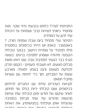
לוחם גבעתי גדוד שקד - סיפור
התעוררות ותקווה
התגייסתי לצה"ל כלוחם בגבעתי גדוד שקד. מאז
ומתמיד כיוונתי לשירות קרבי ושמחתי על היכולת
שלי להגן על המולדת.
הסיפור שלי מתחיל ביום שבת שמחת תורה, 7
באוקטובר. באותו יום הייתי בכיסופים במסגרת
מילוי תפקידי על שמירת היישוב. בבוקר קיבלתי
הקפצה מיהודה ושומרון למסיבה ברעים. בשעה
9:40 כבר הגעתי למסיבת נובה, שם ראינו מאות
מבלים פצועים. לא חשבתי פעמיים - הקמנו חפ"ק
לקליטת פצועים והגנו בגופנו למעלה מארבע
שעות על המבלים, תוך כדי לחימה עם עשרות
מחבלי חמאס.
לקראת הצהריים עליתי עם החברים להילחם
בכיסופים, ושם קיבלתי יריות בפלג גוף תחתון.
לאחר שיקום של חודש ימים, קיבלתי שתי שיחות
מרגשות מהורים של שתי מבלות במסיבה
שהצלתי אותן וטיפלתי בפציעותיהן. את האחת