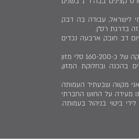
גן. בשנת 1970 התגייס לצה"ל לחיל התותחנים/נ"מ, הוא עבר קורס מ"כים וקורס קצינים בבה"ד 1 בשנים
וד בבנק לאומי לישראל, עבודה בה דבק
 ובן. כיום דב חובק ארבעה נכדים
דב מנהל בהתנדבות את עמותת "אפשרות מכל הלב", העוסקת בהכנה ובאספקה של כ-160-200 סלי מזון
ותה מעסיקה 10 מתנדבים מבוגרים בהכנה ובחלוקת המזון,
אני מקווה שבעתיד העמותה
תו מעידה על החוש החברתי
די ביטוי בניהול בעמותה.