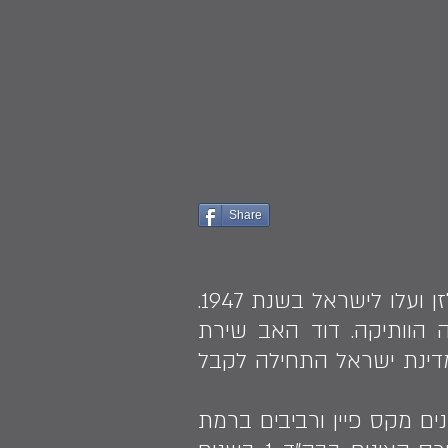
Share
דב קנכט נולד בשנת 1951 בישראל לדוד והלה, יוצאי השואה שהכירו בברגן בלזן ועלו לישראל בשנת 1947.
ונה הוותיקה. דוד האב שירת
הוד בשנת 1948, ובהמשך עבד בענף הבניה. בשנת 1954, כשמדינת ישראל התחילה לקבל
נים מקס פיין ורביבים ברמת