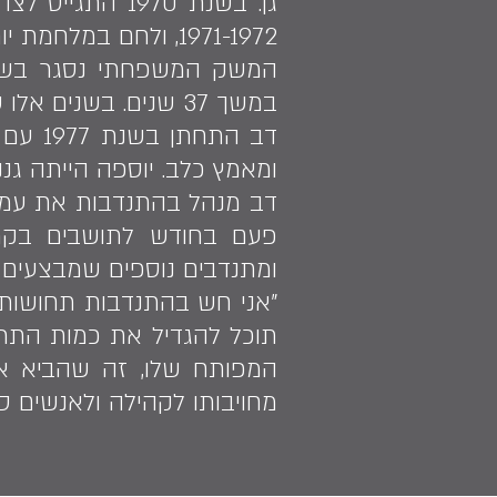
1971-1972, ולחם במלחמת יום הכיפורים כקצין נ"מ. דב השתחרר בשנת 1974.
במשך 37 שנים. בשנים אלו שירת במילואים עד שנת 2006 והשתחרר משירות זה בדרגת רס"ן.
דב הת
ומאמץ כלב. יוספה הייתה גננת במשך 30 שנה, ובנותיהם מ
ומתנדבים נוספים שמבצעים 
"אני חש בהתנדבות תחושות 
תוכל להגדיל את כמות התרו
המפותח שלו, זה שהביא אות
מחויבותו לקהילה ולאנשים סב