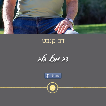
דב קנכט
דב מכל הלב
Share