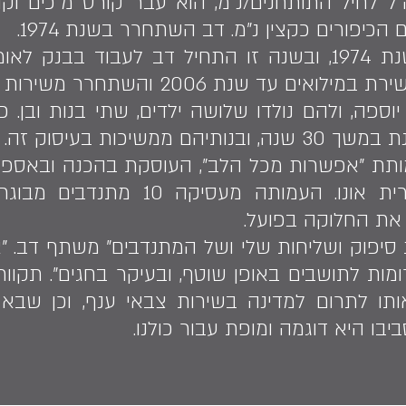
המשק המשפחתי נסגר בשנת 1974, ובשנה זו התחיל דב לעב
חתן בשנת 1977 עם יוספה, ולהם נולדו שלושה ילדים, שתי בנות
משיכות בעיסוק זה.
פעם בחודש לתושבים בקרית אונו. העמ
את החלוקה בפועל.
סיפוק ושליחות שלי ושל המתנדבים" משתף דב. "
מות לתושבים באופן שוטף, ובעיקר בחגים". תקוו
ו לתרום למדינה בשירות צבאי ענף, וכן שבא לי
יבו היא דוגמה ומופת עבור כולנו.