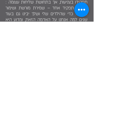
תפקידו בצניעות, אך בתחושת שליחות עצומה :
"לי יש תפקיד אחד – שמירת מורשת ושימור
אתרים. כדי שהילדים שלי ושלך יבינו גם בעוד
שנים למה אנחנו על האדמה הזאת, ומדוע היא
משמעותית עבורנו".
דורון הוא איש שיחה מרתק. קשה לתמצת את
הידע העצום שלו לשורות ספורות, אבל אפשר
לחוש בעוצמה את אהבתו לארץ. "אני ציוני בכל
ליבי ונפשי", הוא אומר. את פתח תקוה לא עזב
מעולם, ואת הכתובת בתעודת הזהות, רחוב יהודה
ראב בפתח תקוה, הוא לא שינה גם כאשר לא
התגורר בה. זהו אות כבוד עבורו.
דורון נשוי ללאה, ולהם שתי בנות וחמישה נכדים.
"נכדיי הינם דור עשירי בארץ", הוא מציין
בהתרגשות. אבות משפחתו עלו לארץ עם רבי
יהודה החסיד ואחרי מותו השתקעו בחברון.
את הקשר שלו לפתח תקוה בפרט ולארץ ישראל
בכלל הוא מסכם במילים: "ארץ ישראל, מקום
הולדתי, המקום שממנו צמחתי, זה הדבר השני
בחשיבותו - אחרי משפחתי - שהייתי מוכן לתת
עליו את חיי".