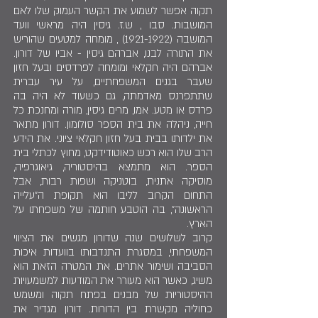
תקוה אפשר לשמוע את הקשר העמוק שלו לאם
המושבות. סבו , ש.ז. גיסין היה מראשי וועד
המושבה (1921-1922) , מומחה למטעים שהוריש
את התורה לבנו, אברהם גיסין - אביו של דורון.
אברהם היה חקלאי ומומחה לפרדסים ובעל חזון
שעבר בגנים המשפחתיים, על עיר עברית
שתתפרנס מאדמתה, גם כשעוד לא היה בה
פרדס או מטע. אמו, מרים גיסין, מורה ומחנכת כל
חייה, ניהלה את בית הספר סולומון. דורון מתאר
את ילדותו בבית בעל חזון חקלאי ציוני. את הידע
הרב שלו הוא רכש כאוטודידקט, מחוץ לכתלי בית
הספר. הוא מתמצא בהיסטוריה, גיאוגרפיה,
מוסיקה אתנית, בוטניקה ושפות רבות, אבל
התחום הקרוב לליבו הוא תקופת ה"עלייה
הראשונה", בה הוטבע חותמה של משפחתו על
הארץ.
קרוב לשלושים שנה שדורון מגשים את הציווי
המשפחתי, במסגרת התנדבותו בוועדות איכות
הסביבה ושימור אתרים. את המטרה הזאת הוא
משיג, כאשר הוא מעורר את המודעות למשמעויות
ההיסטוריות של מבנים בפתח תקוה ומשמש
כחוליה מקשרת בין הדורות. דורון מגדיר את