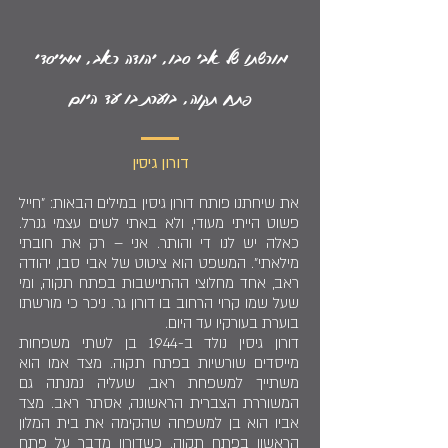
מורשתו של אבי סבו, יהודה ראב, ממייסדי
פתח תקוה, בוערת בו עד היום
דורון גיסין
את שיחתנו פותח דורון גיסין במילים הבאות: "חייל
פשוט הייתי מעודי, ולא באתי לשים עצמי גנרל.
כאלה יש לנו די והותר. אני – רק את חובתי
מילאתי". המשפט הוא ציטוט של אבי סבו, יהודה
ראב, אחד מחלוצי ההתיישבות בפתח תקוה, ומי
שעל שמו קרוי הרחוב בו דורון גר. ניכר כי מורשתו
בוערת בעורקיו עד היום.
דורון גיסין נולד ב-1944 בן לשתי משפחות
מייסדים שורשיות בפתח תקוה. מצד אמו הוא
משתייך למשפחת ראב, שעליה נמנתה גם
המשוררת הצברית הראשונה, אסתר ראב. מצד
אביו הוא בן למשפחה שהקימה את בית המלון
הראשון בפתח תקוה. כשדורון מדבר על פתח