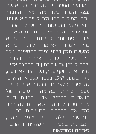
המבואות המערביים של כפר עספיא שם
נמצא השדה שלו, ומהר מאוד התברר
שזהו המיקום המושלם לשיקוף אישיותו.
הוא פסע ברגישות בין שתלי הכרוב
שמבצבצים מהתלמים, בוחן במבט אבהי
את התפתחותם וגדילתם. הבנתי שהוא
שייך לשדה, לאדמה ולירק, ושהוא
למעשה חלק בלתי נפרד מהסצינה. ניכר
היה שעיקר עניינו בצמחים ובאדמה
ולקח לו זמן עד שהבחין בי מתקרב אליו.
שייח' אניס יוסף סקר, נשוי ואב לארבעה,
נולד בשנת 1947 בכפר עספיא. הוא בן
למשפחת פלאחים שורשית אשר גידלה
מטעי פירות באדמה הטובה של
הוואדיות בכרמל. אביו המנוח היוה
עבורו מקור לחוכמה ולגאווה גדולה, ממנו
למד את הדברים החשובים בחייו :
הנחישות ללמוד ולהשתפר תמיד,
המצוינות בעשייה החקלאית והאהבה
לאדמה ולחקלאות.