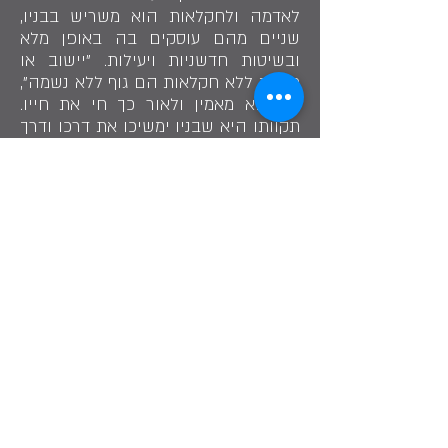
לאדמה ולחקלאות הוא משריש בבניו,
שניים מהם עוסקים בה באופן מלא
ובשיטות חדשניות ויעילות. "יישוב או
מדינה ללא חקלאות הם גוף ללא נשמה",
כך הוא מאמין ולאור כך חי את חייו.
תקוותו היא שבניו ימשיכו את דרכו ודרך
סבם. הוא מאמין ומקווה שענף החקלאות
יגדל, יפרח וישגשג בעספיא בפרט
ובמדינת ישראל בכלל.
שתף בסיפור
"מדינה ללא חקלאות היא גוף ללא נשמה"
שייח' אניס יוסף סקר