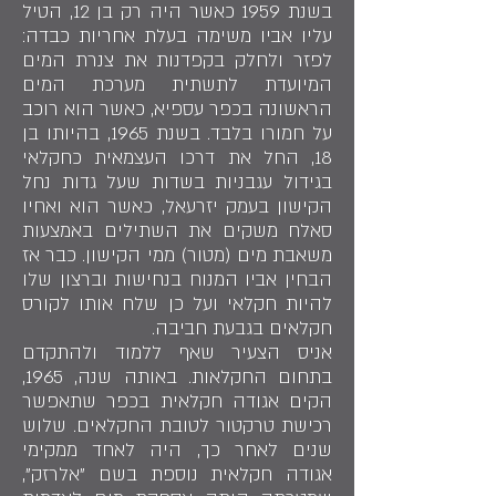
בשנת 1959 כאשר היה רק בן 12, הטיל
עליו אביו משימה בעלת אחריות כבדה:
לפזר ולחלק בקפדנות את צנרת המים
המיועדת לתשתית מערכת המים
הראשונה בכפר עספיא, כאשר הוא רוכב
על חמורו בלבד. בשנת 1965, בהיותו בן
18, החל את דרכו העצמאית כחקלאי
בגידול עגבניות בשדות שעל גדות נחל
הקישון בעמק יזרעאל, כאשר הוא ואחיו
סאלח משקים את השתילים באמצעות
משאבת מים (מטור) ממי הקישון. כבר אז
הבחין אביו המנוח בנחישות וברצון שלו
להיות חקלאי ועל כן שלח אותו לקורס
חקלאים בגבעת חביבה.
אניס הצעיר שאף ללמוד ולהתקדם
בתחום החקלאות. באותה שנה, 1965,
הקים אגודה חקלאית בכפר שתאפשר
רכישת טרקטור לטובת החקלאים. שלוש
שנים לאחר כך, היה לאחד ממקימי
אגודה חקלאית נוספת בשם "אלרזק",