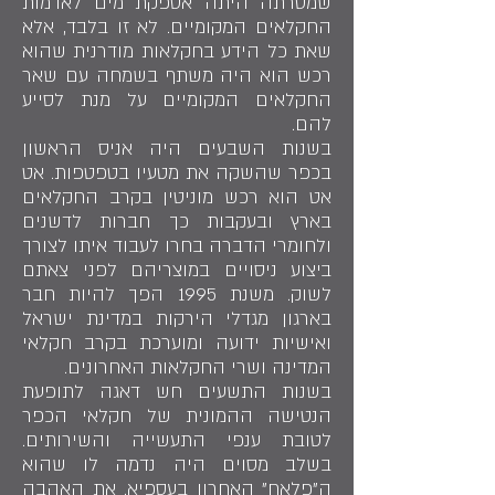
שמטרתה היתה אספקת מים לאדמות
החקלאים המקומיים. לא זו בלבד, אלא
שאת כל הידע בחקלאות מודרנית שהוא
רכש הוא היה משתף בשמחה עם שאר
החקלאים המקומיים על מנת לסייע
להם.
בשנות השבעים היה אניס הראשון
בכפר שהשקה את מטעיו בטפטפות. אט
אט הוא רכש מוניטין בקרב החקלאים
בארץ ובעקבות כך חברות לדשנים
ולחומרי הדברה בחרו לעבוד איתו לצורך
ביצוע ניסויים במוצריהם לפני צאתם
לשוק. משנת 1995 הפך להיות חבר
בארגון מגדלי הירקות במדינת ישראל
ואישיות ידועה ומוערכת בקרב חקלאי
המדינה ושרי החקלאות האחרונים.
בשנות התשעים חש דאגה לתופעת
הנטישה ההמונית של חקלאי הכפר
לטובת ענפי התעשייה והשירותים.
בשלב מסוים היה נדמה לו שהוא
ה"פלאח" האחרון בעספיא. את האהבה