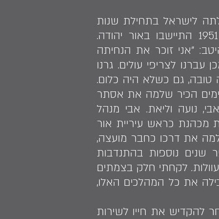
מרסל. משפחתו עלתה לישראל בתחילת שנות
ה־50 כחלק ממבצע עזרא ונחמיה, לאחר שעברו פרעות בעיראק, ובשנת 1951 התיישבו באור יהודה.
ים בליבו היטב: "אני זוכר את הנחיתה
עברנו לצריפי עולים. גרנו
טובה, גם כשלא היה כלום.
לימים הכיר שלמה את אסתר
לושה ילדים: אבי, נועה וליאת. אבי מנהל
ת מכהנת כראש עיריית אור
שפחה שלנו מלוכדת", הוא מציין. בשנת 1983 החל שלמה את דרכו כחבר מועצה,
 כסגן ראש העיר. לאחר שנת 1995 פעל מספר שנים נוספות בהתנדבות
עוולות. לקחתי חלק בצמתים
ובילה את כל המהלכים האלו,
ר להקדיש את חייו לשירות