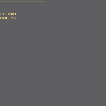
בתמונה: של
וליאת, והנכד