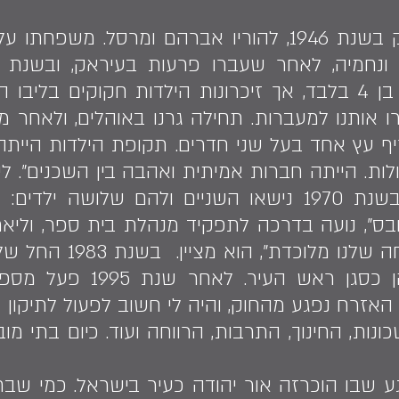
שלמה אברהם נולד בעיראק בשנת 1946, להוריו אברהם ו
כשהגיעו ארצה היה שלמה בן 4 בלבד, אך זיכרונות הילדות חקוק
ותנו למעברות. תחילה גרנו באוהלים, ולאחר מכן 
 עץ אחד בעל שני חדרים. תקופת הילדות הייתה 
לות. הייתה חברות אמיתית ואהבה בין השכנים". 
ז"ל דרך חברה משותפת, ובשנת 1970 נישאו השניים ולהם ש
בס", נועה בדרכה לתפקיד מנהלת בית ספר, וליא
יהודה מזה 8 שנים. "המ
ובין השנים 1988–1995 כיהן
 האזרח נפגע מהחוק, והיה לי חשוב לפעול לתיקון 
נות, החינוך, התרבות, הרווחה ועוד. כיום בתי מ
 שבו הוכרזה אור יהודה כעיר בישראל. כמי שבח