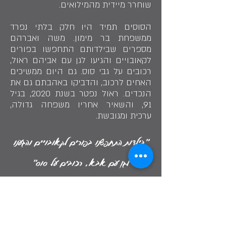
שוחרר מיידית מהמילואים.
הסוסים תמיד היו חלק בלתי נפרד
ממשפחת בר מימון. משה ואברהם
מספרים שבילדותם התחפשו בפורים
לקאובויים והגיעו לגן עם אביהם ראול,
רכובים על גבי סוס. גם היום ממשיכים
האחים לרכוב, והדביקו באהבתם גם את
הנכדים. ראול נפטר בשנת 2020, בגיל
91, והשאיר אחריו משפחה גדולה,
ערכית ומגובשת.
״בילדות התחפשנו בפורים לקאובויים והגענו
לגן עם אבא, רכובים על סוס״
בתמונה: אלגרה בר מימון עם ילדיה: אברהם, משה וצילה
Share