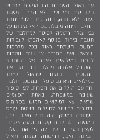
עם ראול. השכנים היו מגיעים לרכוש
חלב טרי, ומי שידו לא הייתה משגת
נענה: "לא נורא, הנה קח חלב". יתרת
החלב הייתה מובלת בכדי אלומיניום על
גבי עגלה רתומה לסוסה למחלבה של
תנובה ביהוד. בנוסף לאהבתו לעבודות
המשק, השתתף ראול בכל מלחמות
ישראל, ואף התנדב 12 שנה נוספות
לשרת במילואים לאחר גיל השחרור
המקובל. אלגרה ניהלה ביד רמה את
המשפחה. בימים שראול שירת
במילואים היא גם טיפלה במשק, וחלבה
יחד עם הילדים את הפרות. לפי סיפור
שעובר במשפחה, באחת הפעמים
שראול יצא למילואים חמוש בפרימוס
ובסירים לבישול לחיילים בשטח, עומס
העבודה במשק היה גדול מאוד, ולכן,
חמושה ב־4 ילדים קטנים, נסעה אלגרה
לקצין העיר ודרשה להחזיר את בעלה
הביתה. ואכן, דרישתה נענתה וראול