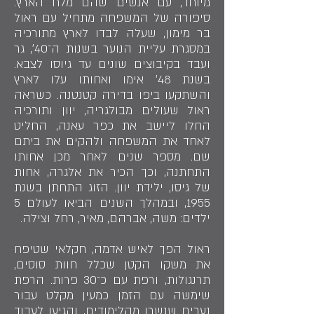
מיוחד, עם אנשים שהם מלח הארץ.
סיפורה של המשפחה מתחיל עם ראול
בר מימון, שעלה לבדו לארץ מתורכיה
במסגרת עליית הנוער בשנות ה־40׳, גר
ועבד בקיבוצים שונים עד גיוסו לצבא.
בשנת 48׳ אימו ואחותו עלו לארץ
והשתקעו ביפו בדירה קטנטנה. כשראה
ראול שעולים מבולגריה, יוון ותורכיה
החלו ליישב את כפר עאנה, החליט
לאחד את המשפחה ולהקים את ביתם
שם. מספר שנים לאחר מכן אחותו
התחתנה, וכך הכיר את אלגרה, אחות
של גיסו, ילידת יוון. הזוג התחתן בשנת
1955, ובמהלך השנים הביאו לעולם 5
ילדים: משה, אברהם, מאיר, רחל וצילה.
ראול הפך לאיש אדמה, חקלאי שטיפח
את משקו הקטן שכלל חוות סוסים,
תרנגולות, ורפת עם כ־30 פרות. הרפת
שימשה עם הזמן כמעין מקלט עבור
נערים שנשרו מהלימודים, והגיעו לעבוד