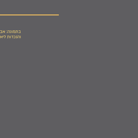
בתמונה: אבר
והנכדות ליא