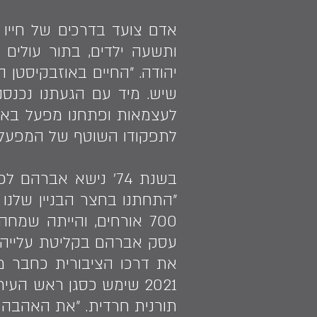
ותשעה ילדים, בתור עולים 
יהודה. ״החיים באוזבקיסטן הי
לעצמאות ופתחנו מפעל באור
לתפקודו השוטף של המפעל עד שנת 018
בשנת 74׳ נישא אבר
״התחתנו בחצר הבניין שלנו 
700 אורחים, והייתה שמ
2021 שימש כסגן ראש הע
תורנית חרדית. ״את האהבה ל