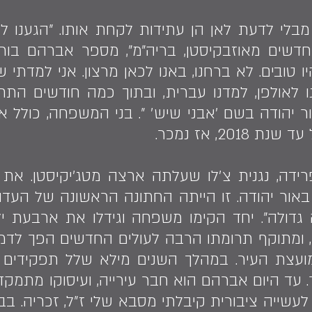
חדשים מאוזבקיסטן, בריה״מ״, מספר אברהם בור
ו טובים. לא ברחנו, באנו לכאן מרצון. אני למדתי 
 יהודה בשם ׳אבני שיש׳ ״. בני המשפחה, כולל אב
2, אז נמכר.
הם לפרידה, נגנית צ׳לו שעלתה ארצה מטג׳יקיסטן. א
באור יהודה. זו הייתה החתונה הראשונה של העדה
חה גדולה״. יחד הקימו משפחה וגידלו את ארבעת י
יר. עד היום אברהם הוא חבר עירייה, ועיסוקו מתמ
עשייה ציבורית קיבלתי מסבא שלי ז״ל, זכריה. ב