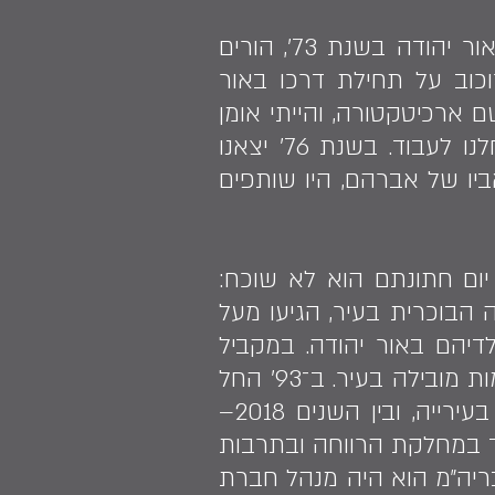
אדם צועד בדרכים של חייו מבלי לדעת לאן הן עתידות לקחת אותו. ״הגענו לאור יהודה בשנת 73׳, הורים
וכוב על תחילת דרכו באור
שם ארכיטקטורה, והייתי אומן
שיש. מיד עם הגעתנו נכנסנו לאולפן, למדנו עברית, ובתוך כמה חודשים התחלנו לעבוד. בשנת 76׳ יצאנו
יו של אברהם, היו שותפים
ת יום חתונתם הוא לא שוכח:
 הבוכרית בעיר, הגיעו מעל
לדיהם באור יהודה. במקביל
עסק אברהם בקליטת עלייה, ומתוקף תרומתו הרבה לעולים החדשים הפך לדמות מובילה בעיר. ב־93׳ החל
את דרכו הציבורית כחבר מועצת העיר. במהלך השנים מילא שלל תפקידים בעירייה, ובין השנים 2018–
קד במחלקת הרווחה ובתרבות
בריה״מ הוא היה מנהל חברת