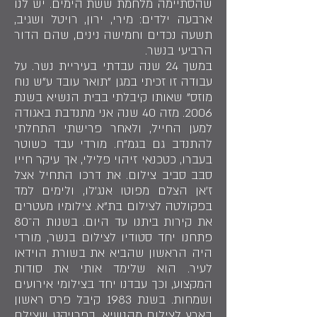
שהסתיימה מלחמת ששת הימים. יש לנו
ארבעה ילדים: מירי, ירון, רויטל ושגיב,
תשעה נכדים וחמישה נינים, שהם הדור
הרביעי בנשר.
במשך 24 שנה עבדתי בעיריית נשר. על
עבודה זו זכיתי במגן "תואר עובד ע"ש נוח
מוזס" שאותו קיבלתי בבית הנשיא בשנת
2006. מזה 40 שנה אני מתנדבת באגודה
למען החייל, ולאחר פרישתי התחלתי
להתנדב גם בגמ"ח. מורדי עבד כשוטר
בעברו, כטכנאי זיהוי פלילי, אך עיקר חייו
סבב סביב צילום. את דרכו התחיל אצל
ז'אן הצלם מפוטו אנג'לו, ולימים למד
בפקולטה לצילום בת"א. צילומיו מעטרים
את קירות ביתנו עד היום. בשנות ה־80
פתחנו יחד סטודיו לצילום בנשר, מורדי
היה הראשון שהביא את בשורת הוידאו
לעיר. הוא שלימד אותי את סודות
המקצוע, וכך עבדנו יחד בצילומי אירועים
ושמחות. בשנת 1983 קיבל פרס ראשון
בארץ לצילום מהנשיא, בפרויקט שצילם