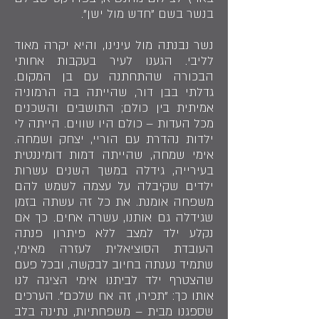
בנשר בשם "חדש מול ישן".
נשר נבנתה מול עינינו, והיא יקרה מאוד
לליבי. הגענו לעיר בעקבות אחותי
הבכורה שהתחתנה עם בן המקום.
גדלתי בבן דור, שהייתה בה הרמוניה
אמיתית בין כולם; התושבים והשכנים
מכל העדות – כולם היו שווים. הייתה לי
ילדות נהדרת עם הוריי, יצחק ושמחה.
אימי שמחה, שהייתה דמות דומיננטית
בעירייה, גידלה במשך השנים עשרות
ילדים שקיבלה על עצמה לשמש להם
משפחה אומנת. את כל זה עשתה בזמן
שגידלה גם אותנו, עשרה אחים. כך אם
נקלע ילד למצב ללא פיתרון פנתה
העובדת הסוציאלית לעזרה מאימי,
שתמיד נענתה בחיוב לבקשה, ובכל פעם
שהצטרף ילד לביתנו אימי הציגה לנו
אותו כך: "תכירו, זה אח שלכם". הערכים
שספגנו מבית – משפחתיות, נתינה בלב