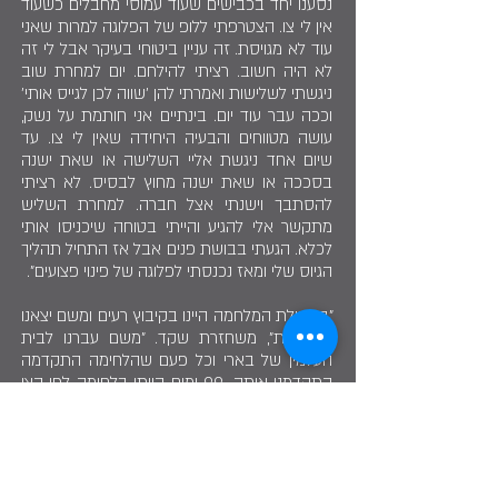
נסענו יחד בכבישים שעוד עמוסי מחבלים כשעוד
אין לי צו. הצטרפתי ללופ של הפלוגה למרות שאני
עוד לא מגויסת. זה עניין ביטוחי בעיקר אבל לי זה
לא היה חשוב. רציתי להילחם. יום למחרת שוב
ניגשתי לשלישות ואמרתי להן 'שווה לכן לגייס אותי'
וככה עבר עוד יום. בינתיים אני חותמת על נשק,
עושה מטווחים והבעיה היחידה שאין לי צו. עד
שיום אחד ניגשת אליי השלישה או שאת ישנה
בסככה או שאת ישנה מחוץ לבסיס. לא רציתי
להסתבך וישנתי אצל חברה. למחרת השליש
מתקשר אלי להגיע והייתי בטוחה שיכניסו אותי
לכלא. הגעתי בבושת פנים אבל אז התחיל תהליך
הגיוס שלי ומאז נכנסתי לפלוגה של פינוי פצועים".
"בתחילת המלחמה היינו בקיבוץ רעים ומשם יצאנו
לפעילויות", משחזרת שקד. "משם עברנו לבית
העלמין של בארי וכל פעם שהלחימה התקדמה
התקדמנו איתה. 99 ימים הייתי בלחימה לפי הצו
אבל למעשה זה היה יותר".
התחושה הייתה כמו של מרתון. "כל חוסר הוודאות
שהיה לי לפני הלחימה התפוגג. המלחמה הכניסה
אותי למצב של קבלת החלטות. תוך כדי פינוי
פצועים נרשמתי לתואר ביוטכנולוגיה ימית - מדעי