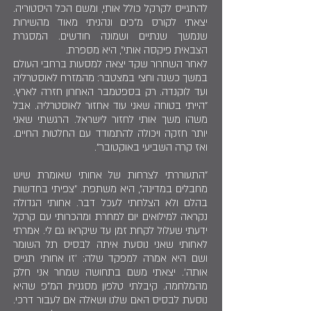
להתגייס לקרקל כולל אותי, ומשם הכל היסטוריה.
יצאתי לקורס מ"כים ונהניתי מאוד מהשירות
שנמשך שנתיים ושמונה חודשים. המסגרת
הצבאית פיקסה אותי", היא מספרת.
לאחר השחרור שקד יצאה למסעות ברחבי העולם
במשך כשנה וחצי במצטבר: מהמזרח לאוסטרליה
ועד לוקנדה. רק בספטמבר האחרון חזרה לארץ.
"הייתי בטוחה שאני עוד אחזור לאוסטרליה. אבל
משהו משך אותי לחזור לישראל. הרגשתי שאני
יותר חזקה ויכולה להתמודד עם החלטות החיים.
ואז קרה השביעי באוקטובר".
"התעוררתי לצרחות של אחותי שאומרת שיש
מחבלים במדינה", היא משתפת. "צפיתי בחדשות
בהלם ולא הצלחתי לעכל דבר. אחותי הגדולה
נקראה למילואים יום למחרת ומהכרותי עם קרקל
ידעתי שעלול לקחת זמן עד שיקראו גם לי. אמרתי
לאחותי שאני נוסעת איתה לבסיס תל השומר
ושם היא אמרה למפקד שלה: 'זו אחותי תגייס
אותה'. יצאתי משם בתחושה שמחר אני חלק
מהמלחמה. קיבלתי טלפון מסגנית המ"פ שהיא
נוסעת לבסיס האם שלנו ושאלה אם לעבור דרכי.