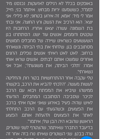
באופקים בכלל לא רגילים לאזעקות. נכנסנו מיד
לממ"ד, כששמענו יריות מבחוץ. איתמר בני, חייל,
אמר לי מיד: 'אמא, זה אירוע בטחוני, לא פלילי. אני
יוצא'. הוא הרכיב את הנשק ורץ החוצה. אני ובתי
בת השמונה עשרה יצאנו אחריו. הרחובות היו
שקטים ודוממים, אנשים עוד ישנו. הסתתרנו בגן
השעשועים כשראינו שיירה של מחבלים חמושים
מסתובבים בגן. שלחתי את בתי הביתה ונשארתי
ברחוב. לאט לאט ראיתי אנשים נופלים, הרוגים
ואחרים שמשכו אותם לבתים. אנשים שראו אותי
אמרו: 'תלכי הביתה, את משוגעת?', אבל אני
נשארתי".
טלי עקבה אחר ההתרחשויות בקור רוח, והחליטה
לעשות מעשה. "הלכתי להביא את הרכב, ביקשתי
ממישהו שיביא את המפתח ויבוא עם הרכב
לכיכר שסביבה הסתובבו המחבלים. הודעתי
לאיש שהיה פעיל באירוע שאני אקח איתי ברכב
את הפצועים, וכשהגעתי עם הרכב התחלתי
לאתר את הפצועים ולהעלות אותם. הפצוע
הראשון שהובא היה הבן שלי, איתמר".
בדיעבד התברר שאיתמר, שהצטרף לשני שוטרים,
נורה בבטן. שני השוטרים שאיתו נורו בזה אחר זה