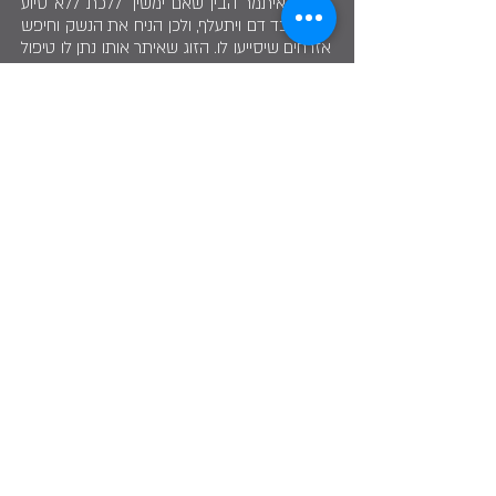
ונהרגו. איתמר הבין שאם ימשיך ללכת ללא סיוע
הוא יאבד דם ויתעלף, ולכן הניח את הנשק וחיפש
אזרחים שיסייעו לו. הזוג שאיתר אותו נתן לו טיפול
ראשוני. "מצאתי את הבן שלי שרוע על המדרכה",
היא משחזרת. "התחלתי לנסוע על 120 קמ"ש,
כשבדרך אני עוקבת במראה אחרי איתמר
ומבקשת ממנו שיחזיק מעמד. הסעתי אותו עם
שאר הפצועים למד"א. כשהגענו קראתי לכונן
שיטפל באיתמר, ואמרתי לבן שלי שהוא נוסע
לבית חולים לבדו כי אמא צריכה לחזור להציל
פצועים".
למרות דאגתה לבנה, טלי ידעה שיש לה שליחות
ויצאה אל שטח האש כדי למלא אותה. בחירוף
נפש היא חילצה שנים עשר פצועים ברכבה
והצילה את חייהם. "מגיל קטן חינכו אותי שליהודים
יש תפקיד", היא אומרת בחיוך כשהיא נשאלת על
התעצומות שהתגלו בה. "אלו דברים שאתה סופג
גם בלי לדעת, וברגע האמת הם מספקים כוח.
ידעתי שזה תפקידי ושעליי למלא אותו".
Share