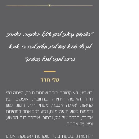
"כשהגענו קראתי לכונן שיטפל באיתמר, ואמרתי
לבן שלי שהוא נוסע לבית חולים לבדו כי אמא
צריכה לחזור להציל פצועים"
טלי חדד
בשביעי באוקטובר, בוקר שמחת תורה, הייתה טלי
חדד האישה היחידה ברחובות אופקים. בין
קריאות "אללה אכבר", מטחי יריות, רימוני עשן
ודממות קטועות של מוות, נסע רכב אחד במהירות
אדירה, הרכב של טלי, ובתוכו איתמר בנה הפצוע,
ופצועים אחרים.
"התעוררנו בשעת בוקר מוקדמת לאזעקה. אנחנו